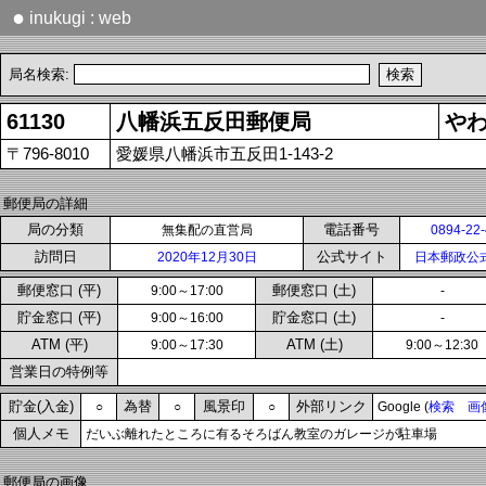
●
inukugi : web
局名検索:
61130
八幡浜五反田郵便局
や
〒796-8010
愛媛県八幡浜市五反田1-143-2
郵便局の詳細
局の分類
電話番号
無集配の直営局
0894-22
訪問日
公式サイト
2020年12月30日
日本郵政公
郵便窓口 (平)
郵便窓口 (土)
9:00～17:00
-
貯金窓口 (平)
貯金窓口 (土)
9:00～16:00
-
ATM (平)
ATM (土)
9:00～17:30
9:00～12:30
営業日の特例等
貯金(入金)
為替
風景印
外部リンク
○
○
○
Google (
検索
画
個人メモ
だいぶ離れたところに有るそろばん教室のガレージが駐車場
郵便局の画像