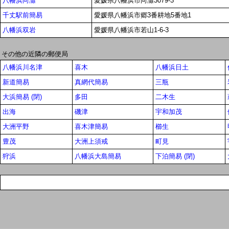
八幡浜向灘
愛媛県八幡浜市向灘3079-3
千丈駅前簡易
愛媛県八幡浜市郷3番耕地5番地1
八幡浜双岩
愛媛県八幡浜市若山1-6-3
その他の近隣の郵便局
八幡浜川名津
喜木
八幡浜日土
新道簡易
真網代簡易
三瓶
大浜簡易 (閉)
多田
二木生
出海
磯津
宇和加茂
大洲平野
喜木津簡易
櫛生
豊茂
大洲上須戒
町見
狩浜
八幡浜大島簡易
下泊簡易 (閉)