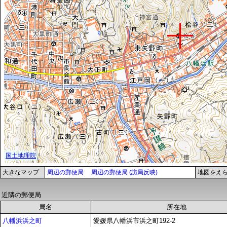
大きなマップ
周辺の郵便局
周辺の郵便局 (訪局反映)
地図をえ
近隣の郵便局
局名
所在地
八幡浜浜之町
愛媛県八幡浜市浜之町192-2