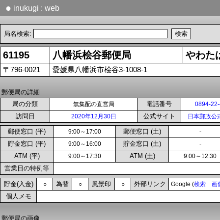
●
inukugi : web
局名検索:
61195
八幡浜桧谷郵便局
やわた
〒796-0021
愛媛県八幡浜市桧谷3-1008-1
郵便局の詳細
局の分類
電話番号
無集配の直営局
0894-22
訪問日
公式サイト
2020年12月30日
日本郵政公
郵便窓口 (平)
郵便窓口 (土)
9:00～17:00
-
貯金窓口 (平)
貯金窓口 (土)
9:00～16:00
-
ATM (平)
ATM (土)
9:00～17:30
9:00～12:30
営業日の特例等
貯金(入金)
為替
風景印
外部リンク
○
○
○
Google (
検索
画
個人メモ
郵便局の画像