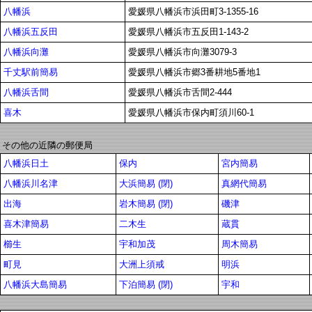
八幡浜
愛媛県八幡浜市浜田町3-1355-16
八幡浜五反田
愛媛県八幡浜市五反田1-143-2
八幡浜向灘
愛媛県八幡浜市向灘3079-3
千丈駅前簡易
愛媛県八幡浜市郷3番耕地5番地1
八幡浜舌間
愛媛県八幡浜市舌間2-444
喜木
愛媛県八幡浜市保内町須川60-1
その他の近隣の郵便局
八幡浜日土
保内
宮内簡易
八幡浜川名津
大浜簡易 (閉)
真網代簡易
出海
岩木簡易 (閉)
磯津
喜木津簡易
二木生
蔵貫
櫛生
宇和加茂
周木簡易
町見
大洲上須戒
明浜
八幡浜大島簡易
下泊簡易 (閉)
宇和