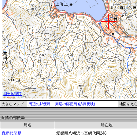
大きなマップ
周辺の郵便局
周辺の郵便局 (訪局反映)
地図をえ
近隣の郵便局
局名
所在地
真網代簡易
愛媛県八幡浜市真網代丙248