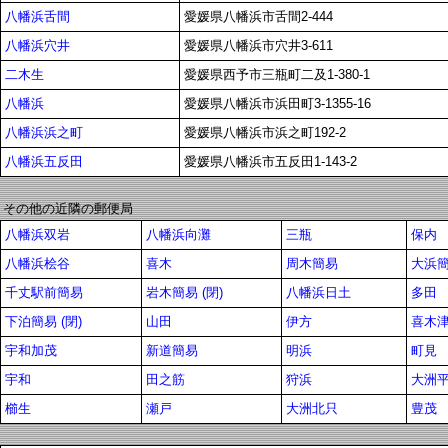
八幡浜舌間
愛媛県八幡浜市舌間2-444
八幡浜穴井
愛媛県八幡浜市穴井3-611
二木生
愛媛県西予市三瓶町二及1-380-1
八幡浜
愛媛県八幡浜市浜田町3-1355-16
八幡浜浜之町
愛媛県八幡浜市浜之町192-2
八幡浜五反田
愛媛県八幡浜市五反田1-143-2
その他の近隣の郵便局
八幡浜双岩
八幡浜向灘
三瓶
保内
八幡浜桧谷
喜木
周木簡易
大浜簡
千丈駅前簡易
岩木簡易 (閉)
八幡浜日土
多田
下泊簡易 (閉)
山田
伊方
喜木
宇和加茂
新道簡易
明浜
町見
宇和
田之筋
狩浜
大洲
櫛生
瀬戸
大洲北只
豊茂