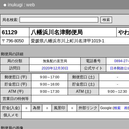
●
inukugi : web
局名検索:
61129
八幡浜川名津郵便局
や
〒796-8050
愛媛県八幡浜市川上町川名津甲1019-1
郵便局の詳細
局の分類
電話番号
無集配の直営局
0894-27
訪問日
公式サイト
2020年12月30日
日本郵政公
郵便窓口 (平)
郵便窓口 (土)
9:00～17:00
-
貯金窓口 (平)
貯金窓口 (土)
9:00～16:00
-
ATM (平)
ATM (土)
9:00～17:30
9:00～12:30
営業日の特例等
貯金(入金)
為替
風景印
外部リンク
○
○
○
Google (
検索
画
個人メモ
郵便局の画像