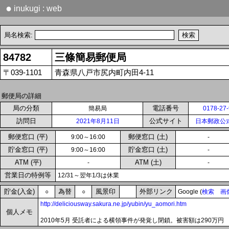
●
inukugi : web
局名検索:
84782
三條簡易郵便局
〒039-1101
青森県八戸市尻内町内田4-11
郵便局の詳細
局の分類
電話番号
簡易局
0178-27
訪問日
公式サイト
2021年8月11日
日本郵政公
郵便窓口 (平)
郵便窓口 (土)
9:00～16:00
-
貯金窓口 (平)
貯金窓口 (土)
9:00～16:00
-
ATM (平)
ATM (土)
-
-
営業日の特例等
12/31～翌年1/3は休業
貯金(入金)
為替
風景印
外部リンク
○
○
Google (
検索
画
http://deliciousway.sakura.ne.jp/yubin/yu_aomori.htm
個人メモ
2010年5月 受託者による横領事件が発覚し閉鎖。被害額は290万円