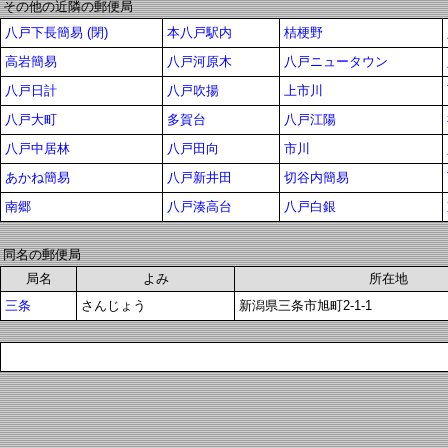
その他の近隣の郵便局
八戸下長簡易 (閉)
本八戸駅内
桔梗野
高岩簡易
八戸河原木
八戸ニュータウン
八戸日計
八戸吹揚
上市川
八戸大町
多賀台
八戸江陽
八戸中居林
八戸田向
市川
あかね簡易
八戸新井田
切谷内簡易
南郷
八戸湊高台
八戸白銀
同名の郵便局
局名
よみ
所在地
三条
さんじょう
新潟県三条市旭町2-1-1