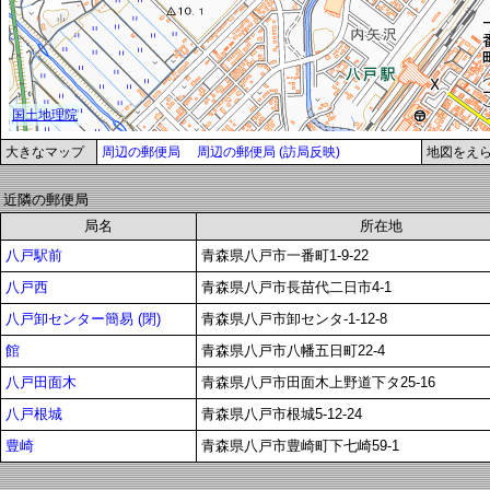
大きなマップ
周辺の郵便局
周辺の郵便局 (訪局反映)
地図をえ
近隣の郵便局
局名
所在地
八戸駅前
青森県八戸市一番町1-9-22
八戸西
青森県八戸市長苗代二日市4-1
八戸卸センター簡易 (閉)
青森県八戸市卸センタ-1-12-8
館
青森県八戸市八幡五日町22-4
八戸田面木
青森県八戸市田面木上野道下タ25-16
八戸根城
青森県八戸市根城5-12-24
豊崎
青森県八戸市豊崎町下七崎59-1