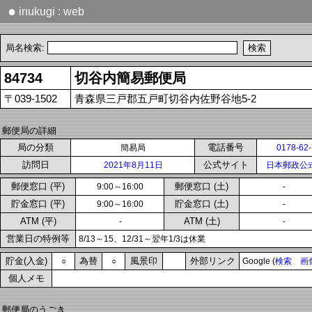
●
inukugi : web
局名検索:
84734
切谷内簡易郵便局
〒039-1502
青森県三戸郡五戸町切谷内佐野谷地5-2
郵便局の詳細
局の分類
電話番号
簡易局
0178-62
訪問日
公式サイト
2021年8月11日
日本郵政公
郵便窓口 (平)
郵便窓口 (土)
9:00～16:00
-
貯金窓口 (平)
貯金窓口 (土)
9:00～16:00
-
ATM (平)
ATM (土)
-
-
営業日の特例等
8/13～15、12/31～翌年1/3は休業
貯金(入金)
為替
風景印
外部リンク
○
○
Google (
検索
画
個人メモ
郵便局のうごき