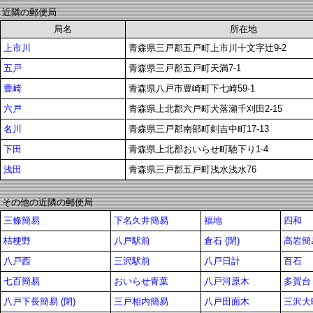
近隣の郵便局
局名
所在地
上市川
青森県三戸郡五戸町上市川十文字辻9-2
五戸
青森県三戸郡五戸町天満7-1
豊崎
青森県八戸市豊崎町下七崎59-1
六戸
青森県上北郡六戸町犬落瀬千刈田2-15
名川
青森県三戸郡南部町剣吉中町17-13
下田
青森県上北郡おいらせ町馳下り1-4
浅田
青森県三戸郡五戸町浅水浅水76
その他の近隣の郵便局
三條簡易
下名久井簡易
福地
四和
桔梗野
八戸駅前
倉石 (閉)
高岩簡
八戸西
三沢駅前
八戸日計
百石
七百簡易
おいらせ青葉
八戸河原木
多賀台
八戸下長簡易 (閉)
三戸相内簡易
八戸田面木
三沢大