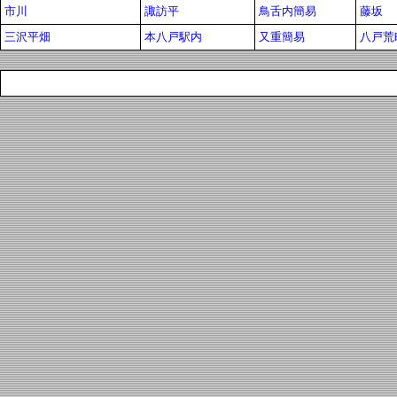
市川
諏訪平
鳥舌内簡易
藤坂
三沢平畑
本八戸駅内
又重簡易
八戸荒