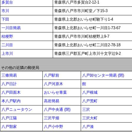
多賀台
青森県八戸市多賀台2-12-1
市川
青森県八戸市市川町堂ノ下15-3
下田
青森県上北郡おいらせ町馳下り1-4
一川目簡易
青森県上北郡おいらせ町一川目1-73-67
桔梗野
青森県八戸市市川町桔梗野上9-7
二川目
青森県上北郡おいらせ町二川目2-78-18
上市川
青森県三戸郡五戸町上市川十文字辻9-2
その他の近隣の郵便局
三條簡易
八戸駅前
八戸卸センター簡易 (閉)
八戸日計
八戸河原木
館
八戸田面木
おいらせ青葉
八戸根城
本八戸駅内
高岩簡易
八戸荒町
八戸ニュータウン
八戸中央通 (閉)
三沢
八戸江陽
三沢平畑
三沢大町
八戸類家
八戸小中野
八戸湊