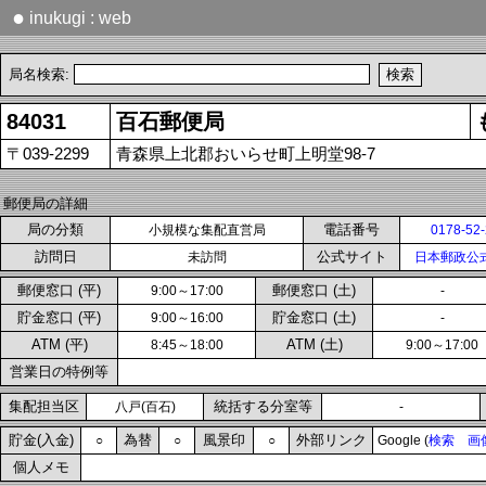
●
inukugi : web
局名検索:
84031
百石郵便局
〒039-2299
青森県上北郡おいらせ町上明堂98-7
郵便局の詳細
局の分類
電話番号
小規模な集配直営局
0178-52
訪問日
公式サイト
未訪問
日本郵政公
郵便窓口 (平)
郵便窓口 (土)
9:00～17:00
-
貯金窓口 (平)
貯金窓口 (土)
9:00～16:00
-
ATM (平)
ATM (土)
8:45～18:00
9:00～17:00
営業日の特例等
集配担当区
統括する分室等
八戸(百石)
-
貯金(入金)
為替
風景印
外部リンク
○
○
○
Google (
検索
画
個人メモ