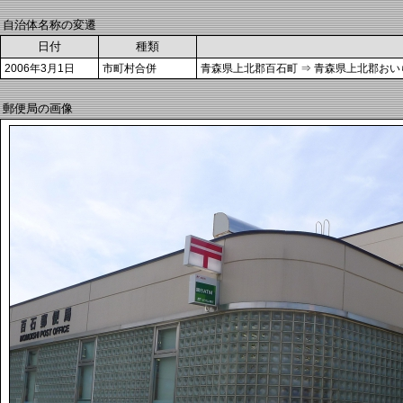
自治体名称の変遷
日付
種類
2006年3月1日
市町村合併
青森県上北郡百石町 ⇒ 青森県上北郡おい
郵便局の画像