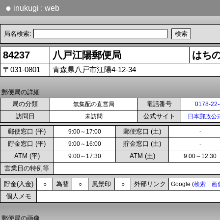
●
inukugi : web
局名検索:
84237
八戸江陽郵便局
はち
〒031-0801
青森県八戸市江陽4-12-34
郵便局の詳細
局の分類
電話番号
無集配の直営局
0178-22
訪問日
公式サイト
未訪問
日本郵政公
郵便窓口 (平)
郵便窓口 (土)
9:00～17:00
-
貯金窓口 (平)
貯金窓口 (土)
9:00～16:00
-
ATM (平)
ATM (土)
9:00～17:30
9:00～12:30
営業日の特例等
貯金(入金)
為替
風景印
外部リンク
○
○
○
Google (
検索
画
個人メモ
郵便局の画像