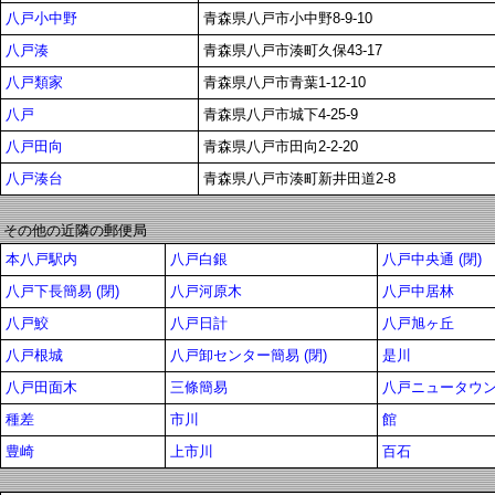
八戸小中野
青森県八戸市小中野8-9-10
八戸湊
青森県八戸市湊町久保43-17
八戸類家
青森県八戸市青葉1-12-10
八戸
青森県八戸市城下4-25-9
八戸田向
青森県八戸市田向2-2-20
八戸湊台
青森県八戸市湊町新井田道2-8
その他の近隣の郵便局
本八戸駅内
八戸白銀
八戸中央通 (閉)
八戸下長簡易 (閉)
八戸河原木
八戸中居林
八戸鮫
八戸日計
八戸旭ヶ丘
八戸根城
八戸卸センター簡易 (閉)
是川
八戸田面木
三條簡易
八戸ニュータウ
種差
市川
館
豊崎
上市川
百石