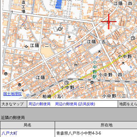
大きなマップ
周辺の郵便局
周辺の郵便局 (訪局反映)
地図をえ
近隣の郵便局
局名
所在地
八戸大町
青森県八戸市小中野4-3-6