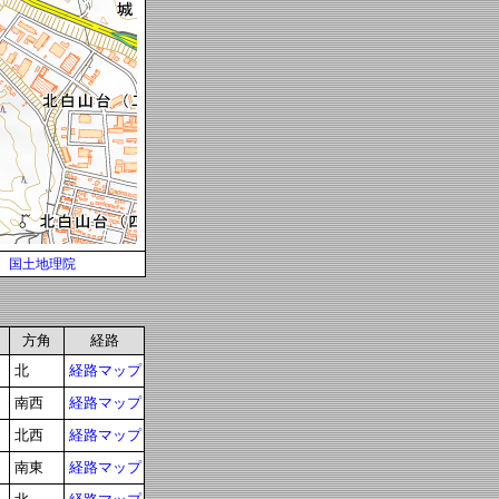
国土地理院
方角
経路
北
経路マップ
南西
経路マップ
北西
経路マップ
南東
経路マップ