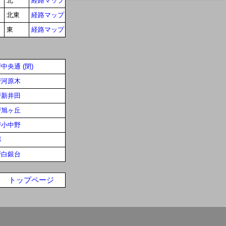
北
経路マップ
北東
経路マップ
東
経路マップ
中央通 (閉)
戸河原木
戸新井田
戸旭ヶ丘
戸小中野
郷
戸白銀台
トップページ