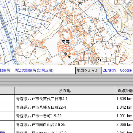
郵便局
周辺の郵便局 (訪局反映)
地図をえらぶ
ZENRIN
Google
所在地
直線距離
青森県八戸市長苗代二日市4-1
1.608 km
青森県八戸市八幡五日町22-4
1.842 km
青森県八戸市一番町1-9-22
1.901 km
青森県八戸市南白山台2-6-25
2.066 km