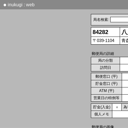
●
inukugi : web
局名検索:
84282
八
〒039-1104
青
郵便局の詳細
局の分類
訪問日
郵便窓口 (平)
貯金窓口 (平)
ATM (平)
営業日の特例等
貯金(入金)
為
○
個人メモ
郵便局の画像