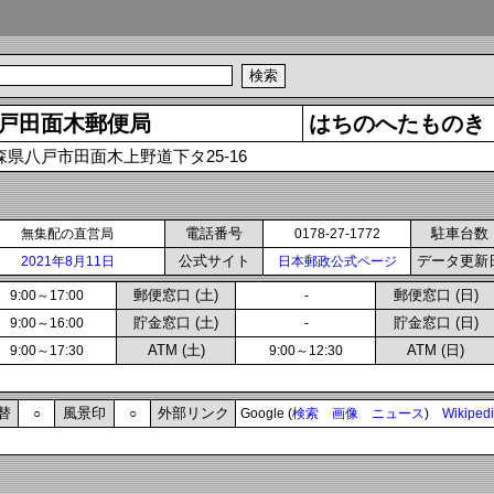
戸田面木郵便局
はちのへたものき
森県八戸市田面木上野道下タ25-16
電話番号
駐車台数
無集配の直営局
0178-27-1772
公式サイト
データ更新
2021年8月11日
日本郵政公式ページ
郵便窓口 (土)
郵便窓口 (日)
9:00～17:00
-
貯金窓口 (土)
貯金窓口 (日)
9:00～16:00
-
ATM (土)
ATM (日)
9:00～17:30
9:00～12:30
替
風景印
外部リンク
○
○
Google (
検索
画像
ニュース
)
Wikiped