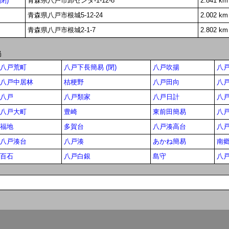
閉)
青森県八戸市卸センタ-1-12-8
2.841 km
青森県八戸市根城5-12-24
2.002 km
青森県八戸市根城2-1-7
2.802 km
局
八戸荒町
八戸下長簡易 (閉)
八戸吹揚
八戸
八戸中居林
桔梗野
八戸田向
八
八戸
八戸類家
八戸日計
八
八戸大町
豊崎
東前田簡易
八
福地
多賀台
八戸湊高台
八
八戸湊台
八戸湊
あかね簡易
南
百石
八戸白銀
島守
八