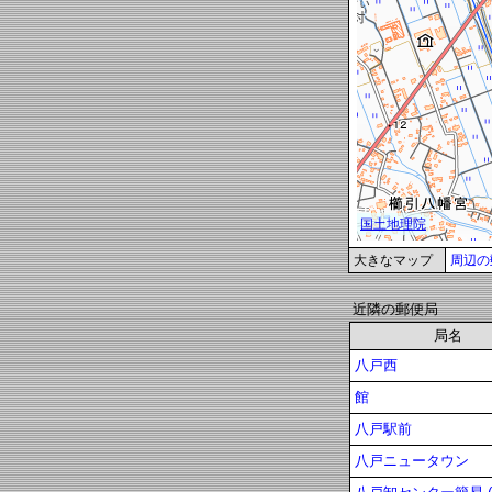
大きなマップ
周辺の
近隣の郵便局
局名
八戸西
館
八戸駅前
八戸ニュータウン