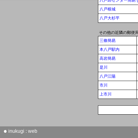
八戸卸センター簡易 (
八戸根城
八戸大杉平
その他の近隣の郵便
三條簡易
本八戸駅内
高岩簡易
是川
八戸江陽
市川
上市川
●
inukugi : web