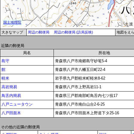
大きなマップ
周辺の郵便局
周辺の郵便局 (訪局反映)
地図をえ
近隣の郵便局
局名
所在地
島守
青森県八戸市南郷島守砂篭5-4
館
青森県八戸市八幡五日町22-4
軽米
岩手県九戸郡軽米町軽米8-62
高岩簡易
青森県八戸市上野高岩11-1
鳥舌内簡易
青森県三戸郡南部町鳥舌内七ツ役17
八戸ニュータウン
青森県八戸市南白山台2-6-25
八戸田面木
青森県八戸市田面木上野道下タ25-16
その他の近隣の郵便局