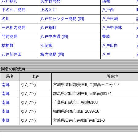
八戸駅前
あかね簡易
福地
下名久井簡易
上名久井
八戸西
名川
八戸卸センター簡易 (閉)
八戸根城
三戸相内簡易
八戸荒町
八戸中居林
門前簡易
八戸中央通 (閉)
豊崎
桔梗野
江刺家
八戸田向
八戸新井田
梅内簡易 (閉)
八戸
同名の郵便局
局名
よみ
所在地
南郷
なんごう
宮城県遠田郡美里町二郷高玉二号7-9
南郷
なんごう
群馬県沼田市利根町日影南郷174
南郷
なんごう
千葉県山武市上横地6103
南郷
なんごう
福岡県宗像市原町2099-16
南郷
なんごう
宮崎県日南市南郷町南町11-3