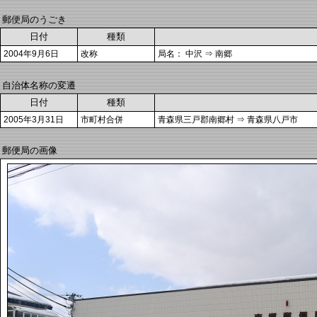
郵便局のうごき
日付
種類
2004年9月6日
改称
局名： 中沢 ⇒ 南郷
自治体名称の変遷
日付
種類
2005年3月31日
市町村合併
青森県三戸郡南郷村 ⇒ 青森県八戸市
郵便局の画像