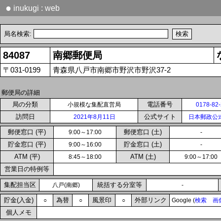
●
inukugi : web
局名検索:
84087
南郷郵便局
〒031-0199
青森県八戸市南郷市野沢市野沢37-2
郵便局の詳細
局の分類
電話番号
小規模な集配直営局
0178-82
訪問日
公式サイト
2021年8月11日
日本郵政公
郵便窓口 (平)
郵便窓口 (土)
9:00～17:00
-
貯金窓口 (平)
貯金窓口 (土)
9:00～16:00
-
ATM (平)
ATM (土)
8:45～18:00
9:00～17:00
営業日の特例等
集配担当区
統括する分室等
八戸(南郷)
-
貯金(入金)
為替
風景印
外部リンク
○
○
○
Google (
検索
画
個人メモ