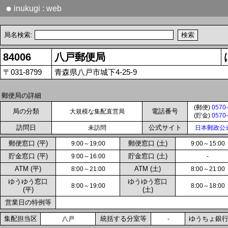
●
inukugi : web
局名検索:
84006
八戸郵便局
〒031-8799
青森県八戸市城下4-25-9
郵便局の詳細
(郵便)
0570-
局の分類
電話番号
大規模な集配直営局
(貯金)
0570-
訪問日
公式サイト
未訪問
日本郵政公
郵便窓口 (平)
郵便窓口 (土)
9:00～19:00
9:00～15:00
貯金窓口 (平)
貯金窓口 (土)
9:00～16:00
-
ATM (平)
ATM (土)
8:00～21:00
8:00～21:00
ゆうゆう窓口
ゆうゆう窓口
8:00～19:00
8:00～18:00
(平)
(土)
営業日の特例等
集配担当区
統括する分室等
ゆうちょ銀
八戸
-