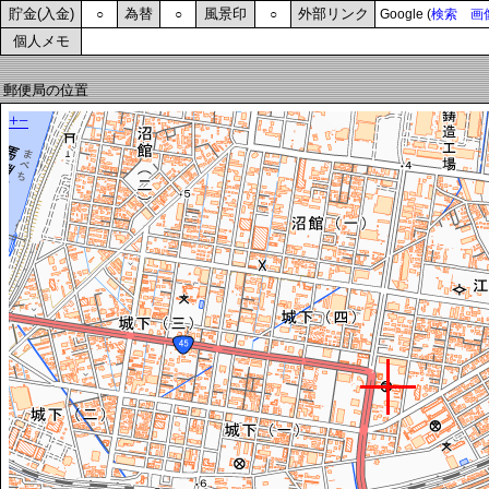
貯金(入金)
為替
風景印
外部リンク
○
○
○
Google (
検索
画
個人メモ
郵便局の位置