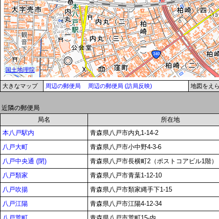
大きなマップ
周辺の郵便局
周辺の郵便局 (訪局反映)
地図をえ
近隣の郵便局
局名
所在地
本八戸駅内
青森県八戸市内丸1-14-2
八戸大町
青森県八戸市小中野4-3-6
八戸中央通 (閉)
青森県八戸市長横町2（ポストコアビル1階）
八戸類家
青森県八戸市青葉1-12-10
八戸吹揚
青森県八戸市類家縄手下1-15
八戸江陽
青森県八戸市江陽4-12-34
八戸荒町
青森県八戸市荒町15-内