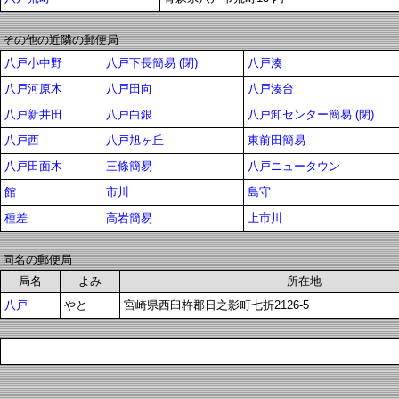
その他の近隣の郵便局
八戸小中野
八戸下長簡易 (閉)
八戸湊
八戸河原木
八戸田向
八戸湊台
八戸新井田
八戸白銀
八戸卸センター簡易 (閉)
八戸西
八戸旭ヶ丘
東前田簡易
八戸田面木
三條簡易
八戸ニュータウン
館
市川
島守
種差
高岩簡易
上市川
同名の郵便局
局名
よみ
所在地
八戸
やと
宮崎県西臼杵郡日之影町七折2126-5