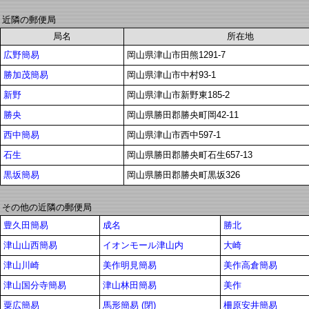
近隣の郵便局
局名
所在地
広野簡易
岡山県津山市田熊1291-7
勝加茂簡易
岡山県津山市中村93-1
新野
岡山県津山市新野東185-2
勝央
岡山県勝田郡勝央町岡42-11
西中簡易
岡山県津山市西中597-1
石生
岡山県勝田郡勝央町石生657-13
黒坂簡易
岡山県勝田郡勝央町黒坂326
その他の近隣の郵便局
豊久田簡易
成名
勝北
津山山西簡易
イオンモール津山内
大崎
津山川崎
美作明見簡易
美作高倉簡易
津山国分寺簡易
津山林田簡易
美作
粟広簡易
馬形簡易 (閉)
柵原安井簡易