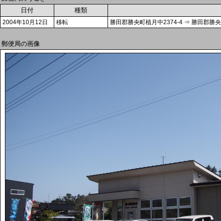
日付
種類
2004年10月12日
移転
勝田郡勝央町植月中2374-4 ⇒ 勝田郡勝央
郵便局の画像