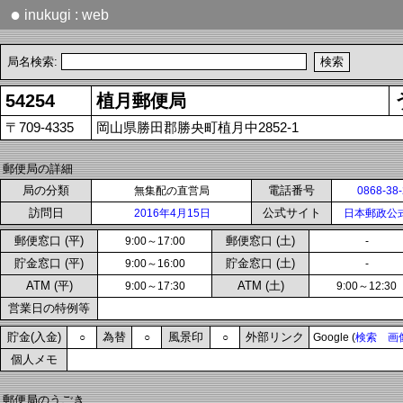
●
inukugi : web
局名検索:
54254
植月郵便局
〒709-4335
岡山県勝田郡勝央町植月中2852-1
郵便局の詳細
局の分類
電話番号
無集配の直営局
0868-38
訪問日
公式サイト
2016年4月15日
日本郵政公
郵便窓口 (平)
郵便窓口 (土)
9:00～17:00
-
貯金窓口 (平)
貯金窓口 (土)
9:00～16:00
-
ATM (平)
ATM (土)
9:00～17:30
9:00～12:30
営業日の特例等
貯金(入金)
為替
風景印
外部リンク
○
○
○
Google (
検索
画
個人メモ
郵便局のうごき