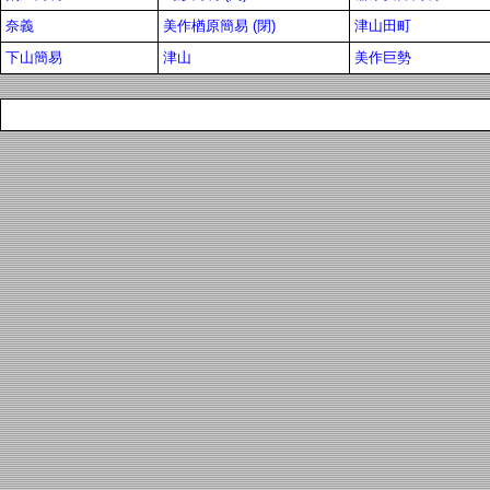
奈義
美作楢原簡易 (閉)
津山田町
下山簡易
津山
美作巨勢