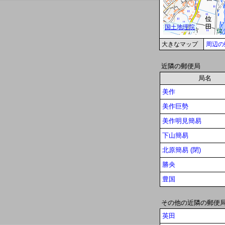
大きなマップ
周辺の
近隣の郵便局
局名
美作
美作巨勢
美作明見簡易
下山簡易
北原簡易 (閉)
勝央
豊国
その他の近隣の郵便
英田