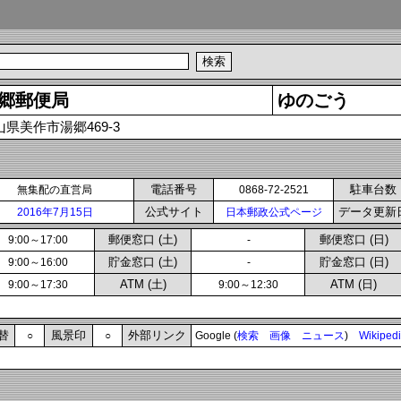
郷郵便局
ゆのごう
山県美作市湯郷469-3
電話番号
駐車台数
無集配の直営局
0868-72-2521
公式サイト
データ更新
2016年7月15日
日本郵政公式ページ
郵便窓口 (土)
郵便窓口 (日)
9:00～17:00
-
貯金窓口 (土)
貯金窓口 (日)
9:00～16:00
-
ATM (土)
ATM (日)
9:00～17:30
9:00～12:30
替
風景印
外部リンク
○
○
Google (
検索
画像
ニュース
)
Wikiped