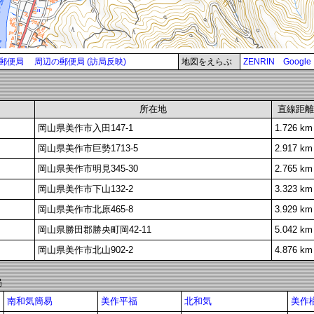
郵便局
周辺の郵便局 (訪局反映)
地図をえらぶ
ZENRIN
Google
所在地
直線距離
岡山県美作市入田147-1
1.726 km
岡山県美作市巨勢1713-5
2.917 km
岡山県美作市明見345-30
2.765 km
岡山県美作市下山132-2
3.323 km
岡山県美作市北原465-8
3.929 km
岡山県勝田郡勝央町岡42-11
5.042 km
岡山県美作市北山902-2
4.876 km
局
南和気簡易
美作平福
北和気
美作楢