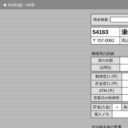
●
inukugi : web
局名検索:
54163
湯
〒707-0062
岡
郵便局の詳細
局の分類
訪問日
郵便窓口 (平)
貯金窓口 (平)
ATM (平)
営業日の特例等
貯金(入金)
為
○
個人メモ
自治体名称の変遷