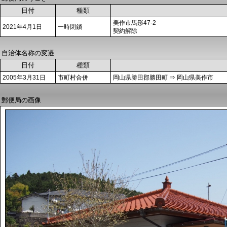
日付
種類
美作市馬形47-2
2021年4月1日
一時閉鎖
契約解除
自治体名称の変遷
日付
種類
2005年3月31日
市町村合併
岡山県勝田郡勝田町 ⇒ 岡山県美作市
郵便局の画像