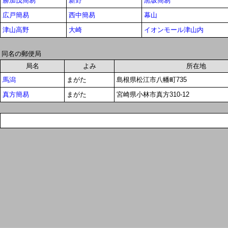
勝加茂簡易
新野
黒坂簡易
広戸簡易
西中簡易
幕山
津山高野
大崎
イオンモール津山内
同名の郵便局
局名
よみ
所在地
馬潟
まがた
島根県松江市八幡町735
真方簡易
まがた
宮崎県小林市真方310-12