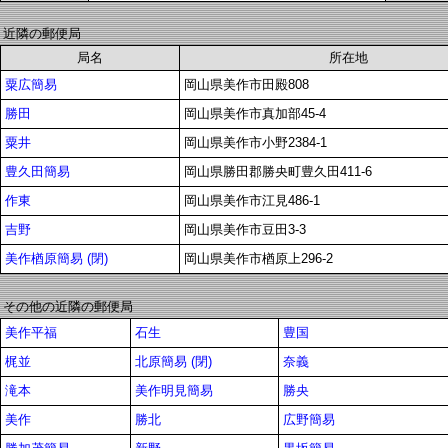
近隣の郵便局
局名
所在地
粟広簡易
岡山県美作市田殿808
勝田
岡山県美作市真加部45-4
粟井
岡山県美作市小野2384-1
豊久田簡易
岡山県勝田郡勝央町豊久田411-6
作東
岡山県美作市江見486-1
吉野
岡山県美作市豆田3-3
美作楢原簡易 (閉)
岡山県美作市楢原上296-2
その他の近隣の郵便局
美作平福
石生
豊国
梶並
北原簡易 (閉)
奈義
滝本
美作明見簡易
勝央
美作
勝北
広野簡易