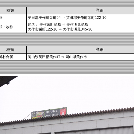
種類
詳細
転
英田郡美作町栄町94 ⇒ 英田郡美作町栄町122-10
局名： 美作栄町簡易 ⇒ 美作明見簡易
転・改称
美作市栄町122-10 ⇒ 美作市明見345-30
種類
詳細
町村合併
岡山県英田郡美作町 ⇒ 岡山県美作市