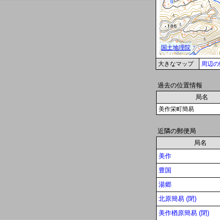
大きなマップ
周辺の
過去の位置情報
局名
美作栄町簡易
近隣の郵便局
局名
美作
豊国
湯郷
北原簡易 (閉)
美作楢原簡易 (閉)