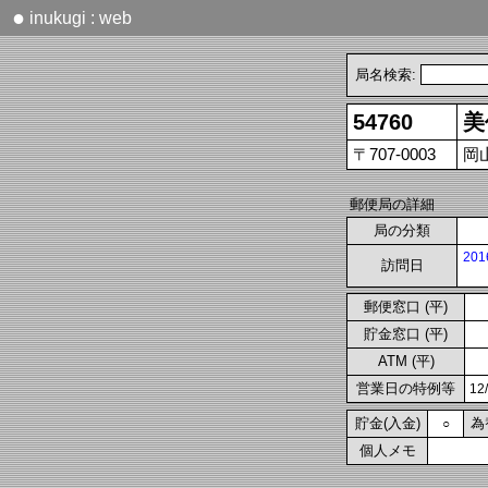
●
inukugi : web
局名検索:
54760
美
〒707-0003
岡
郵便局の詳細
局の分類
20
訪問日
郵便窓口 (平)
貯金窓口 (平)
ATM (平)
営業日の特例等
1
貯金(入金)
為
○
個人メモ