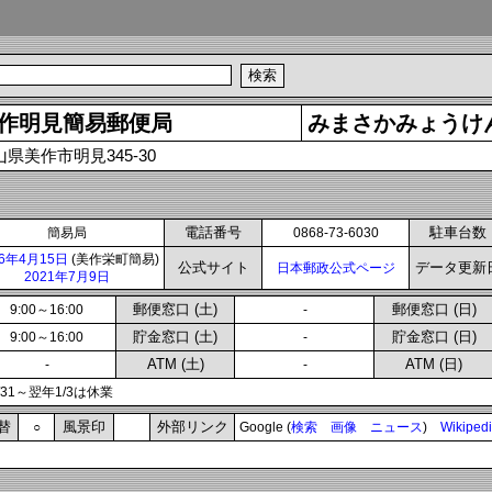
作明見簡易郵便局
みまさかみょうけ
山県美作市明見345-30
電話番号
駐車台数
簡易局
0868-73-6030
16年4月15日
(美作栄町簡易)
公式サイト
データ更新
日本郵政公式ページ
2021年7月9日
郵便窓口 (土)
郵便窓口 (日)
9:00～16:00
-
貯金窓口 (土)
貯金窓口 (日)
9:00～16:00
-
ATM (土)
ATM (日)
-
-
2/31～翌年1/3は休業
替
風景印
外部リンク
○
Google (
検索
画像
ニュース
)
Wikiped