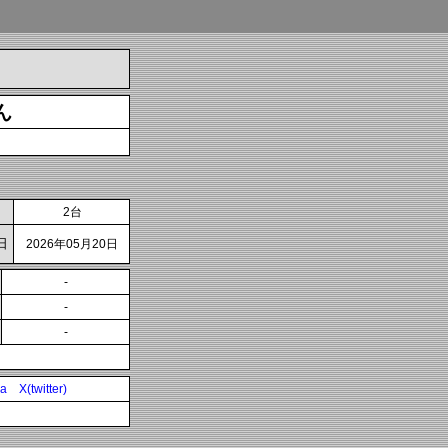
ん
2台
日
2026年05月20日
-
-
-
ia
X(twitter)