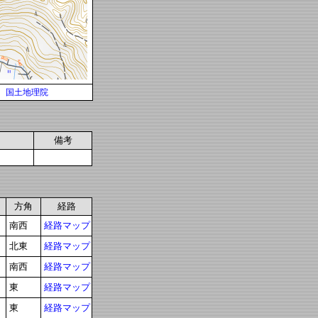
国土地理院
備考
方角
経路
南西
経路マップ
北東
経路マップ
南西
経路マップ
東
経路マップ
東
経路マップ