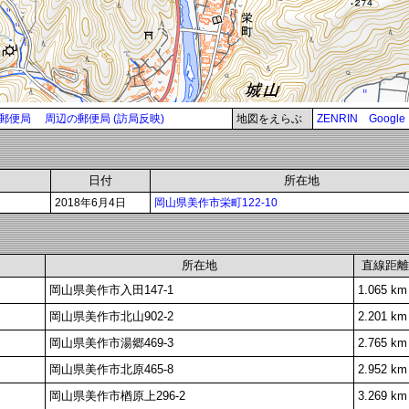
郵便局
周辺の郵便局 (訪局反映)
地図をえらぶ
ZENRIN
Google
日付
所在地
2018年6月4日
岡山県美作市栄町122-10
所在地
直線距離
岡山県美作市入田147-1
1.065 km
岡山県美作市北山902-2
2.201 km
岡山県美作市湯郷469-3
2.765 km
岡山県美作市北原465-8
2.952 km
岡山県美作市楢原上296-2
3.269 km