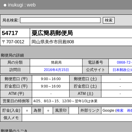
●
inukugi : web
局名検索:
54717
粟広簡易郵便局
〒707-0012
岡山県美作市田殿808
郵便局の詳細
局の分類
電話番号
簡易局
0868-72
訪問日
公式サイト
2016年4月15日
日本郵政公
郵便窓口 (平)
郵便窓口 (土)
9:00～16:00
-
貯金窓口 (平)
貯金窓口 (土)
9:00～16:00
-
ATM (平)
ATM (土)
-
-
営業日の特例等
4/25、8/13～15、12/30～翌年1/3は休業
貯金(入金)
為替
風景印
外部リンク
○
○
Google (
検索
画
個人メモ
郵便局のうごき