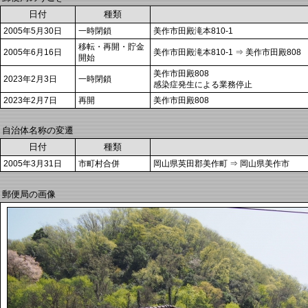
日付
種類
2005年5月30日
一時閉鎖
美作市田殿滝本810-1
移転・再開・貯金
2005年6月16日
美作市田殿滝本810-1 ⇒ 美作市田殿808
開始
美作市田殿808
2023年2月3日
一時閉鎖
感染症発生による業務停止
2023年2月7日
再開
美作市田殿808
自治体名称の変遷
日付
種類
2005年3月31日
市町村合併
岡山県英田郡美作町 ⇒ 岡山県美作市
郵便局の画像