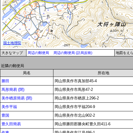
大きなマップ
周辺の郵便局
周辺の郵便局 (訪局反映)
地図をえ
近隣の郵便局
局名
所在地
勝田
岡山県美作市真加部45-4
馬形簡易 (閉)
岡山県美作市馬形47-2
美作楢原簡易 (閉)
岡山県美作市楢原上296-2
美作平福
岡山県美作市平福204-9
豊国
岡山県美作市北山902-2
豊久田簡易
岡山県勝田郡勝央町豊久田411-6
作東
岡山県美作市江見486-1