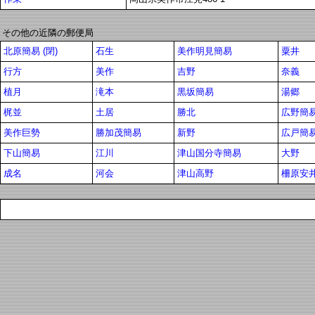
その他の近隣の郵便局
北原簡易 (閉)
石生
美作明見簡易
粟井
行方
美作
吉野
奈義
植月
滝本
黒坂簡易
湯郷
梶並
土居
勝北
広野簡
美作巨勢
勝加茂簡易
新野
広戸簡
下山簡易
江川
津山国分寺簡易
大野
成名
河会
津山高野
柵原安