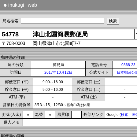
●
inukugi : web
局名検索:
54778
津山北園簡易郵便局
〒708-0003
岡山県津山市北園町7-7
郵便局の詳細
局の分類
電話番号
簡易局
0868-23
訪問日
公式サイト
2017年10月12日
日本郵政公
郵便窓口 (平)
郵便窓口 (土)
9:00～16:00
-
貯金窓口 (平)
貯金窓口 (土)
9:00～16:00
-
ATM (平)
ATM (土)
-
-
営業日の特例等
8/13～15、12/30～翌年1/3は休業
貯金(入金)
為替
風景印
外部リンク
○
○
Google (
検索
画
個人メモ
郵便局の画像