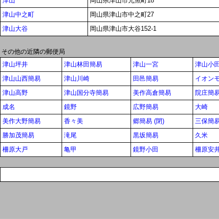
津山
岡山県津山市元魚町18
津山中之町
岡山県津山市中之町27
津山大谷
岡山県津山市大谷152-1
その他の近隣の郵便局
津山坪井
津山林田簡易
津山一宮
津山小
津山山西簡易
津山川崎
田邑簡易
イオン
津山高野
津山国分寺簡易
美作高倉簡易
院庄簡
成名
鏡野
広野簡易
大崎
美作大野簡易
香々美
郷簡易 (閉)
三保簡
勝加茂簡易
滝尾
黒坂簡易
久米
柵原大戸
亀甲
鏡野小田
柵原安