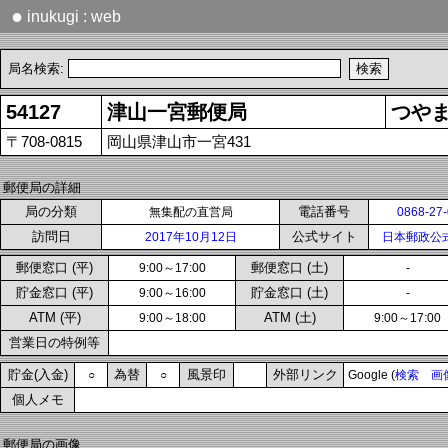
●
inukugi : web
局名検索:
54127
津山一宮郵便局
つや
〒708-0815
岡山県津山市一宮431
郵便局の詳細
局の分類
電話番号
無集配の直営局
0868-27
訪問日
公式サイト
2017年10月12日
日本郵政公
郵便窓口 (平)
郵便窓口 (土)
9:00～17:00
-
貯金窓口 (平)
貯金窓口 (土)
9:00～16:00
-
ATM (平)
ATM (土)
9:00～18:00
9:00～17:00
営業日の特例等
貯金(入金)
為替
風景印
外部リンク
○
○
Google (
検索
画
個人メモ
郵便局の画像