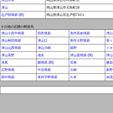
津山坪井
岡山県津山市坪井町31
津山
岡山県津山市元魚町18
志戸部簡易 (閉)
岡山県津山市志戸部710-1
その他の近隣の郵便局
津山小田中簡易
田邑簡易
美作高倉簡易
津山
津山林田簡易
津山口
美作大野簡易
香々
津山山西簡易
津山川崎
鏡野
イオ
津山高野
成名
津山皿簡易 (閉)
津山
滝尾
郷簡易 (閉)
宮尾
勝加
広野簡易
中谷簡易
大崎
新野
西中簡易
美作宇野簡易
久米
加茂