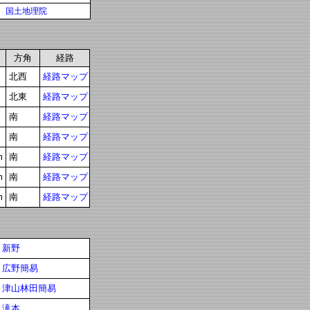
国土地理院
方角
経路
北西
経路マップ
北東
経路マップ
南
経路マップ
南
経路マップ
m
南
経路マップ
m
南
経路マップ
m
南
経路マップ
新野
広野簡易
津山林田簡易
滝本