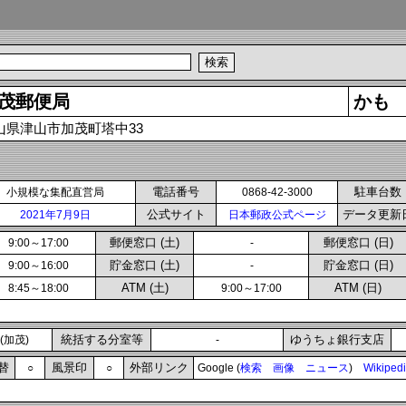
茂郵便局
かも
山県津山市加茂町塔中33
電話番号
駐車台数
小規模な集配直営局
0868-42-3000
公式サイト
データ更新
2021年7月9日
日本郵政公式ページ
郵便窓口 (土)
郵便窓口 (日)
9:00～17:00
-
貯金窓口 (土)
貯金窓口 (日)
9:00～16:00
-
ATM (土)
ATM (日)
8:45～18:00
9:00～17:00
統括する分室等
ゆうちょ銀行支店
(加茂)
-
替
風景印
外部リンク
○
○
Google (
検索
画像
ニュース
)
Wikiped