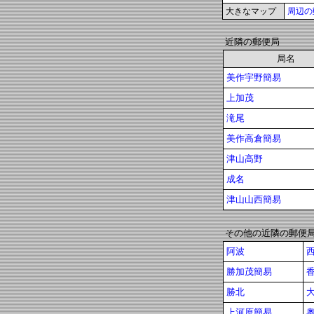
大きなマップ
周辺の
近隣の郵便局
局名
美作宇野簡易
上加茂
滝尾
美作高倉簡易
津山高野
成名
津山山西簡易
その他の近隣の郵便
阿波
勝加茂簡易
勝北
上河原簡易