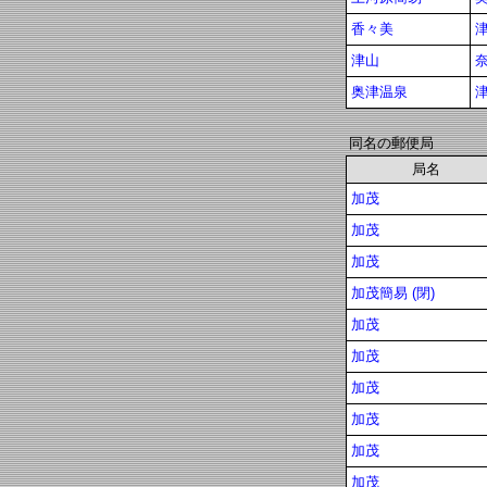
香々美
津山
奥津温泉
同名の郵便局
局名
加茂
加茂
加茂
加茂簡易 (閉)
加茂
加茂
加茂
加茂
加茂
加茂