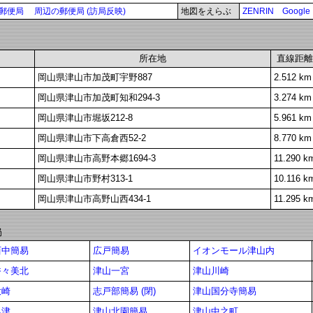
郵便局
周辺の郵便局 (訪局反映)
地図をえらぶ
ZENRIN
Google
所在地
直線距離
岡山県津山市加茂町宇野887
2.512 km
岡山県津山市加茂町知和294-3
3.274 km
岡山県津山市堀坂212-8
5.961 km
岡山県津山市下高倉西52-2
8.770 km
岡山県津山市高野本郷1694-3
11.290 k
岡山県津山市野村313-1
10.116 k
岡山県津山市高野山西434-1
11.295 k
局
西中簡易
広戸簡易
イオンモール津山内
香々美北
津山一宮
津山川崎
大崎
志戸部簡易 (閉)
津山国分寺簡易
奥津
津山北園簡易
津山中之町