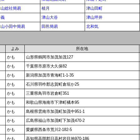
津山総社簡易
植月
津山田町
奈義
津山大谷
津山坪井
津山小田中簡易
田邑簡易
北和気
よみ
所在地
かも
山形県鶴岡市加茂加茂127
かも
千葉県市原市大久保82
かも
新潟県加茂市青海町1-1-35
かも
石川県羽咋郡志賀町倉垣か25
かも
三重県鳥羽市岩倉町351
かも
和歌山県海南市下津町橘本95
かも
島根県雲南市加茂町加茂中951-1
かも
広島県福山市加茂町下加茂470-2
かも
愛媛県西条市荒川2-182-5
かも
高知県高岡郡日高村岩目地970-186