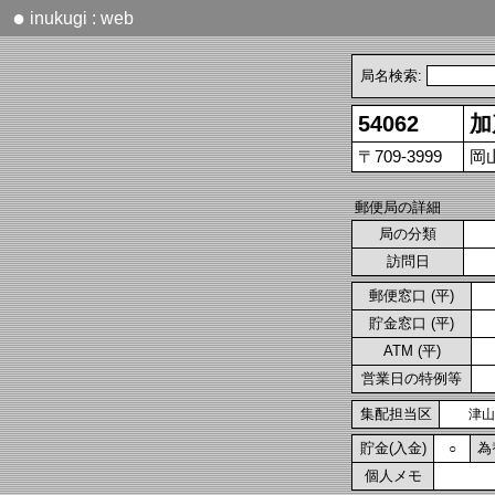
●
inukugi : web
局名検索:
54062
加
〒709-3999
岡
郵便局の詳細
局の分類
訪問日
郵便窓口 (平)
貯金窓口 (平)
ATM (平)
営業日の特例等
集配担当区
津山
貯金(入金)
為
○
個人メモ