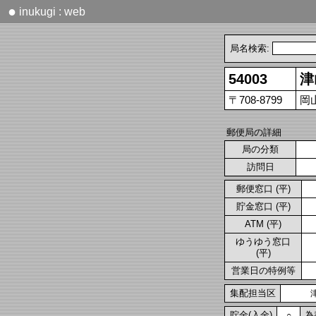
●
inukugi : web
局名検索:
54003
津
〒708-8799
岡
郵便局の詳細
局の分類
訪問日
郵便窓口 (平)
貯金窓口 (平)
ATM (平)
ゆうゆう窓口
(平)
営業日の特例等
集配担当区
貯金(入金)
為
○