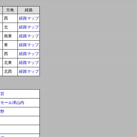
方角
経路
西
経路マップ
北
経路マップ
南東
経路マップ
東
経路マップ
西
経路マップ
北東
経路マップ
北西
経路マップ
二宮
ンモール津山内
高野
美