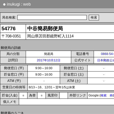
●
inukugi : web
局名検索:
54776
中谷簡易郵便局
〒708-0351
岡山県苫田郡鏡野町入1114
郵便局の詳細
局の分類
電話番号
簡易局
0868-54
訪問日
公式サイト
2017年10月12日
日本郵政公
郵便窓口 (平)
郵便窓口 (土)
9:00～16:00
-
貯金窓口 (平)
貯金窓口 (土)
9:00～16:00
-
ATM (平)
ATM (土)
-
-
営業日の特例等
8/13～16、12/31～翌年1/5は休業
貯金(入金)
為替
風景印
外部リンク
○
○
Google (
検索
画
個人メモ
郵便局のうごき