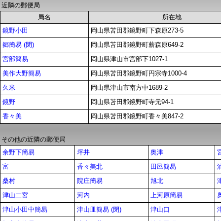
近隣の郵便局
局名
所在地
鏡野小田
岡山県苫田郡鏡野町下森原273-5
郷簡易 (閉)
岡山県苫田郡鏡野町薪森原649-2
宮部簡易
岡山県津山市宮部下1027-1
美作大野簡易
岡山県苫田郡鏡野町円宗寺1000-4
久米
岡山県津山市南方中1689-2
鏡野
岡山県苫田郡鏡野町寺元94-1
香々美
岡山県苫田郡鏡野町香々美847-2
その他の近隣の郵便局
余野下簡易
坪井
奥津
富
香々美北
田邑簡易
桑村
院庄簡易
旭北
津山二宮
河内
上河原簡易
津山小田中簡易
津山皿簡易 (閉)
津山口