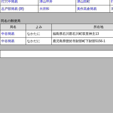
打穴中簡易
津山坪井
津山田町
志戸部簡易 (閉)
大垪和
美作高倉簡易
同名の郵便局
局名
よみ
所在地
中谷簡易
なかたに
福島県石川郡石川町双里神主13
中谷簡易
なかだに
鹿児島県曽於市財部町下財部5156-1