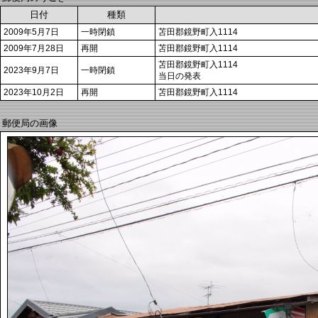
日付
種類
2009年5月7日
一時閉鎖
苫田郡鏡野町入1114
2009年7月28日
再開
苫田郡鏡野町入1114
苫田郡鏡野町入1114
2023年9月7日
一時閉鎖
当日の発表
2023年10月2日
再開
苫田郡鏡野町入1114
郵便局の画像