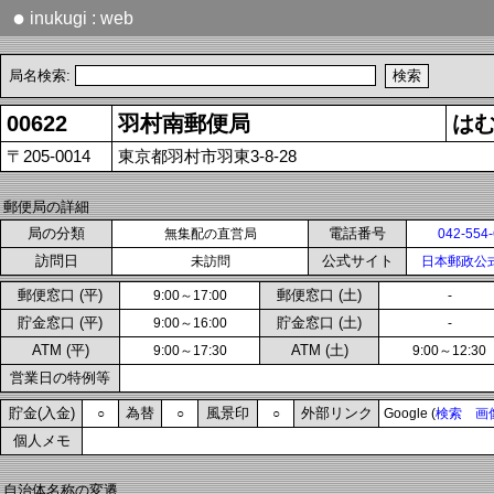
●
inukugi : web
局名検索:
00622
羽村南郵便局
は
〒205-0014
東京都羽村市羽東3-8-28
郵便局の詳細
局の分類
電話番号
無集配の直営局
042-554
訪問日
公式サイト
未訪問
日本郵政公
郵便窓口 (平)
郵便窓口 (土)
9:00～17:00
-
貯金窓口 (平)
貯金窓口 (土)
9:00～16:00
-
ATM (平)
ATM (土)
9:00～17:30
9:00～12:30
営業日の特例等
貯金(入金)
為替
風景印
外部リンク
○
○
○
Google (
検索
画
個人メモ
自治体名称の変遷