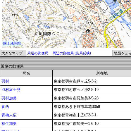
大きなマップ
周辺の郵便局
周辺の郵便局 (訪局反映)
地図をえ
近隣の郵便局
局名
所在地
羽村
東京都羽村市緑ヶ丘5-3-2
羽村富士見
東京都羽村市五ノ神2-8-19
羽村加美
東京都羽村市羽加美3-5-28
多西
東京都あきる野市草花3059
青梅末広
東京都青梅市末広町2-2-1
福生加美
東京都福生市加美平1-6-10