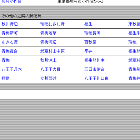
羽村小作台
東京都羽村市小作台5-5-1
その他の近隣の郵便局
秋川野辺
瑞穂むさし野
福生
東秋
青梅新町
青梅若草
瑞穂長岡
福生
あきる野
青梅河辺
西秋留
瑞穂
青梅霞台
武蔵村山中原
平井
福生
青梅
秋川渕上
福生熊川南
武蔵
八王子丹木
八王子犬目
五日市伊奈
青梅
拝島
立川西砂
八王子川口東
青梅