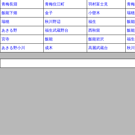
青梅長淵
青梅住江町
羽村富士見
青梅
飯能下畑
金子
小曽木
瑞穂
瑞穂
秋川野辺
福生
飯能
あきる野
福生武蔵野台
西秋留
飯能
宮寺
飯能
飯能岩沢
福生
あきる野小川
成木
高麗武蔵台
秋川