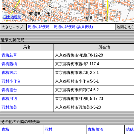
大きなマップ
周辺の郵便局
周辺の郵便局 (訪局反映)
地図をえ
近隣の郵便局
局名
所在地
青梅若草
東京都青梅市河辺町8-12-28
青梅藤橋
東京都青梅市藤橋2-117-4
青梅末広
東京都青梅市末広町2-2-1
羽村小作台
東京都羽村市小作台5-5-1
青梅霞台
東京都青梅市師岡町4-5-2
青梅河辺
東京都青梅市河辺町5-17-23
羽村加美
東京都羽村市羽加美3-5-28
その他の近隣の郵便局
青梅
羽村
青梅勝沼
瑞穂