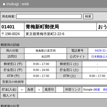
●
inukugi : web
局名検索:
01401
青梅新町郵便局
お
〒198-0024
東京都青梅市新町2-22-6
郵便局の詳細
局の分類
電話番号
無集配の直営局
0428-31
訪問日
公式サイト
未訪問
日本郵政公
郵便窓口 (平)
郵便窓口 (土)
9:00～17:00
-
貯金窓口 (平)
貯金窓口 (土)
9:00～16:00
-
ATM (平)
ATM (土)
9:00～17:30
9:00～17:00
営業日の特例等
貯金(入金)
為替
風景印
外部リンク
○
○
Google (
検索
画
個人メモ
郵便局の位置