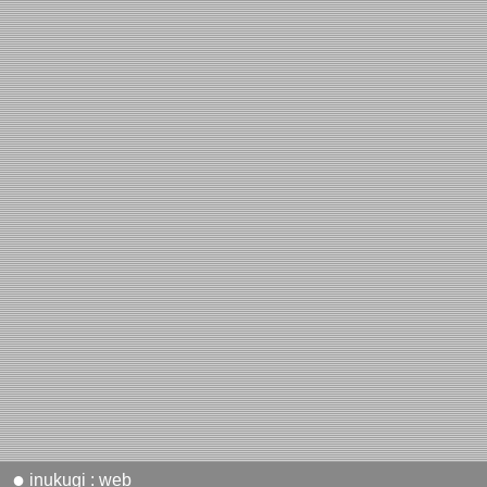
●
inukugi : web