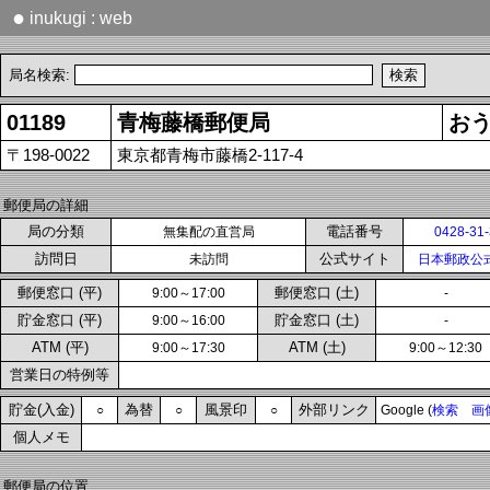
●
inukugi : web
局名検索:
01189
青梅藤橋郵便局
お
〒198-0022
東京都青梅市藤橋2-117-4
郵便局の詳細
局の分類
電話番号
無集配の直営局
0428-31
訪問日
公式サイト
未訪問
日本郵政公
郵便窓口 (平)
郵便窓口 (土)
9:00～17:00
-
貯金窓口 (平)
貯金窓口 (土)
9:00～16:00
-
ATM (平)
ATM (土)
9:00～17:30
9:00～12:30
営業日の特例等
貯金(入金)
為替
風景印
外部リンク
○
○
○
Google (
検索
画
個人メモ
郵便局の位置