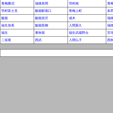
青梅勝沼
瑞穂長岡
羽村南
青
羽村富士見
飯能駅南口
青梅上町
多
飯能
飯能岩沢
成木
瑞
福生加美
飯能双柳
入間新久
瑞
福生
東秋留
福生武蔵野台
宮
二俣尾
西武
入間仏子
西