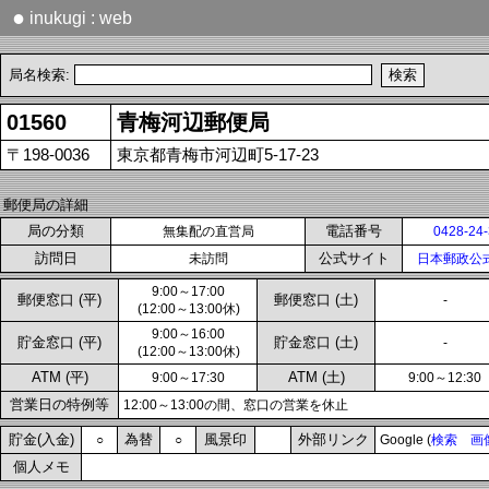
●
inukugi : web
局名検索:
01560
青梅河辺郵便局
〒198-0036
東京都青梅市河辺町5-17-23
郵便局の詳細
局の分類
電話番号
無集配の直営局
0428-24
訪問日
公式サイト
未訪問
日本郵政公
9:00～17:00
郵便窓口 (平)
郵便窓口 (土)
-
(12:00～13:00休)
9:00～16:00
貯金窓口 (平)
貯金窓口 (土)
-
(12:00～13:00休)
ATM (平)
ATM (土)
9:00～17:30
9:00～12:30
営業日の特例等
12:00～13:00の間、窓口の営業を休止
貯金(入金)
為替
風景印
外部リンク
○
○
Google (
検索
画
個人メモ