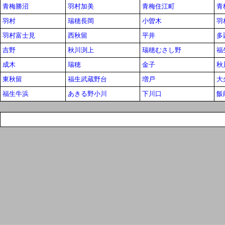
青梅勝沼
羽村加美
青梅住江町
青
羽村
瑞穂長岡
小曽木
羽
羽村富士見
西秋留
平井
多
吉野
秋川渕上
瑞穂むさし野
福
成木
瑞穂
金子
秋
東秋留
福生武蔵野台
増戸
大
福生牛浜
あきる野小川
下川口
飯