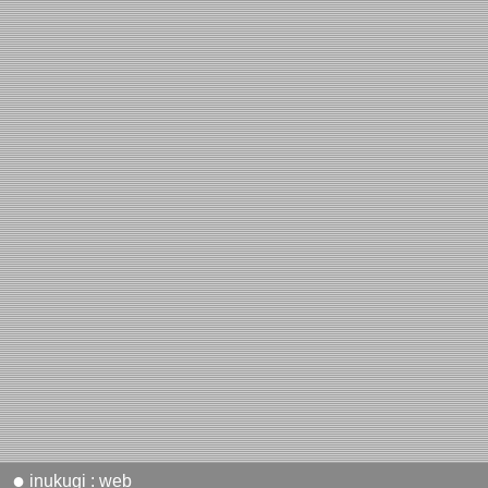
●
inukugi : web