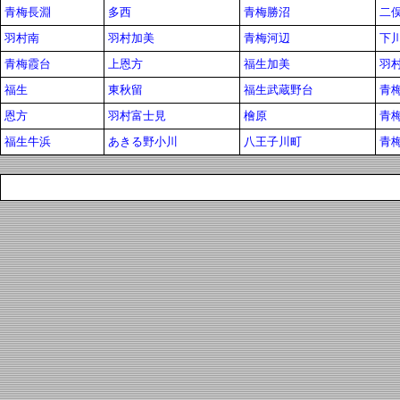
青梅長淵
多西
青梅勝沼
二
羽村南
羽村加美
青梅河辺
下
青梅霞台
上恩方
福生加美
羽
福生
東秋留
福生武蔵野台
青
恩方
羽村富士見
檜原
青
福生牛浜
あきる野小川
八王子川町
青