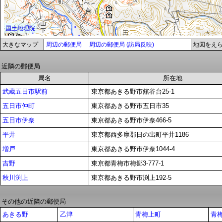
大きなマップ
周辺の郵便局
周辺の郵便局 (訪局反映)
地図をえ
近隣の郵便局
局名
所在地
武蔵五日市駅前
東京都あきる野市舘谷台25-1
五日市仲町
東京都あきる野市五日市35
五日市伊奈
東京都あきる野市伊奈466-5
平井
東京都西多摩郡日の出町平井1186
増戸
東京都あきる野市伊奈1044-4
吉野
東京都青梅市梅郷3-777-1
秋川渕上
東京都あきる野市渕上192-5
その他の近隣の郵便局
あきる野
乙津
青梅上町
青