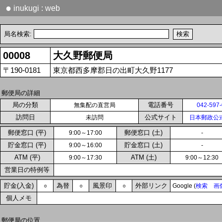
●
inukugi : web
局名検索:
00008
大久野郵便局
〒190-0181
東京都西多摩郡日の出町大久野1177
郵便局の詳細
局の分類
電話番号
無集配の直営局
042-597
訪問日
公式サイト
未訪問
日本郵政公
郵便窓口 (平)
郵便窓口 (土)
9:00～17:00
-
貯金窓口 (平)
貯金窓口 (土)
9:00～16:00
-
ATM (平)
ATM (土)
9:00～17:30
9:00～12:30
営業日の特例等
貯金(入金)
為替
風景印
外部リンク
○
○
○
Google (
検索
画
個人メモ
郵便局の位置