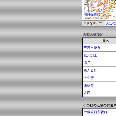
大きなマップ
周辺の
近隣の郵便局
局名
五日市伊奈
秋川渕上
増戸
あきる野
大久野
西秋留
多西
その他の近隣の郵便
武蔵五日市駅前