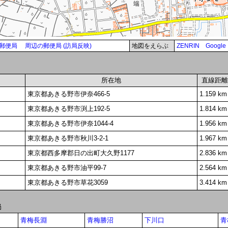
郵便局
周辺の郵便局 (訪局反映)
地図をえらぶ
ZENRIN
Google
所在地
直線距離
東京都あきる野市伊奈466-5
1.159 km
東京都あきる野市渕上192-5
1.814 km
東京都あきる野市伊奈1044-4
1.956 km
東京都あきる野市秋川3-2-1
1.967 km
東京都西多摩郡日の出町大久野1177
2.836 km
東京都あきる野市油平99-7
2.564 km
東京都あきる野市草花3059
3.414 km
局
青梅長淵
青梅勝沼
下川口
青