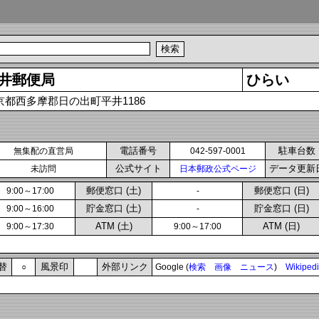
井郵便局
ひらい
京都西多摩郡日の出町平井1186
電話番号
駐車台数
無集配の直営局
042-597-0001
公式サイト
データ更新
未訪問
日本郵政公式ページ
郵便窓口 (土)
郵便窓口 (日)
9:00～17:00
-
貯金窓口 (土)
貯金窓口 (日)
9:00～16:00
-
ATM (土)
ATM (日)
9:00～17:30
9:00～17:00
替
風景印
外部リンク
○
Google (
検索
画像
ニュース
)
Wikiped