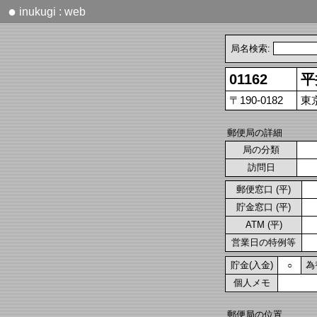
●
inukugi : web
局名検索:
01162
平
〒190-0182
東
郵便局の詳細
局の分類
訪問日
郵便窓口 (平)
貯金窓口 (平)
ATM (平)
営業日の特例等
貯金(入金)
為
○
個人メモ
郵便局の位置