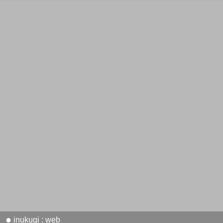
●
inukugi : web