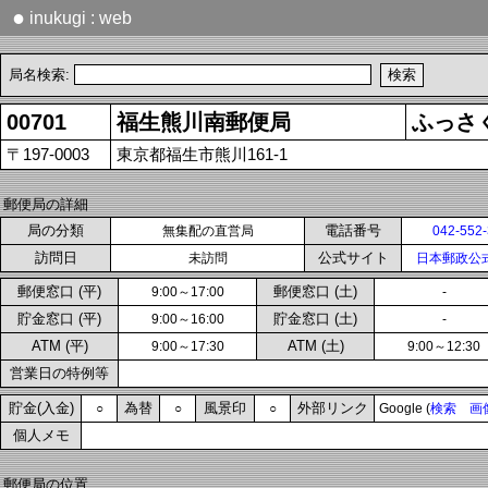
●
inukugi : web
局名検索:
00701
福生熊川南郵便局
ふっさ
〒197-0003
東京都福生市熊川161-1
郵便局の詳細
局の分類
電話番号
無集配の直営局
042-552
訪問日
公式サイト
未訪問
日本郵政公
郵便窓口 (平)
郵便窓口 (土)
9:00～17:00
-
貯金窓口 (平)
貯金窓口 (土)
9:00～16:00
-
ATM (平)
ATM (土)
9:00～17:30
9:00～12:30
営業日の特例等
貯金(入金)
為替
風景印
外部リンク
○
○
○
Google (
検索
画
個人メモ
郵便局の位置