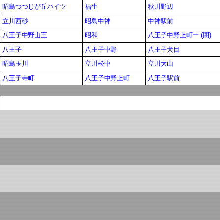
昭島つつじが丘ハイツ
福生
秋川野辺
立川西砂
昭島中神
中神駅前
八王子中野山王
昭和
八王子中野上町一 (閉)
八王子
八王子中野
八王子犬目
昭島玉川
立川松中
立川大山
八王子寺町
八王子中野上町
八王子駅前