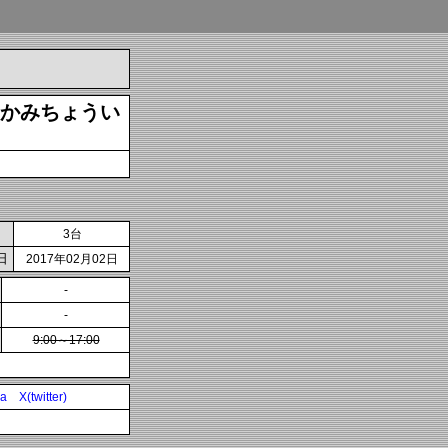
かみちょうい
3台
日
2017年02月02日
-
-
9:00～17:00
ia
X(twitter)