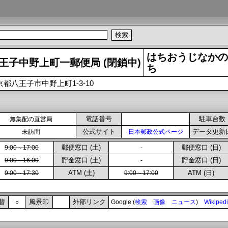
はちおうじなかの
王子中野上町一郵便局 (閉鎖中)
ち
京都八王子市中野上町1-3-10
電話番号
駐車台数
無集配の直営局
公式サイト
データ更新
未訪問
日本郵政公式ページ
郵便窓口 (土)
郵便窓口 (日)
9:00～17:00
-
貯金窓口 (土)
貯金窓口 (日)
9:00～16:00
-
ATM (土)
ATM (日)
9:00～17:30
9:00～17:00
替
風景印
外部リンク
○
Google (
検索
画像
ニュース
)
Wikiped