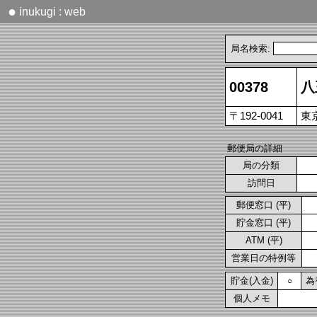
●
inukugi : web
局名検索:
00378
八
〒192-0041
東
郵便局の詳細
局の分類
訪問日
郵便窓口 (平)
貯金窓口 (平)
ATM (平)
営業日の特例等
貯金(入金)
為
○
個人メモ