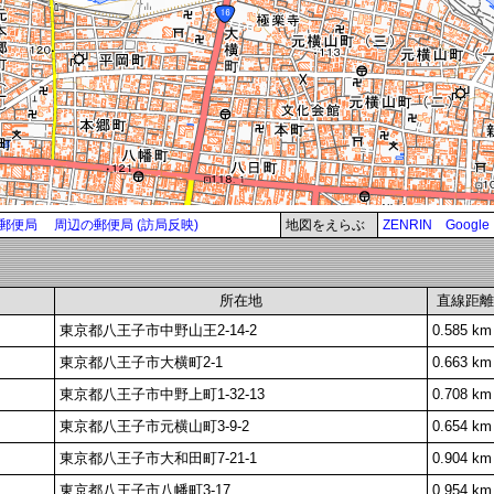
郵便局
周辺の郵便局 (訪局反映)
地図をえらぶ
ZENRIN
Google
所在地
直線距離
東京都八王子市中野山王2-14-2
0.585 km
東京都八王子市大横町2-1
0.663 km
東京都八王子市中野上町1-32-13
0.708 km
東京都八王子市元横山町3-9-2
0.654 km
東京都八王子市大和田町7-21-1
0.904 km
東京都八王子市八幡町3-17
0.954 km