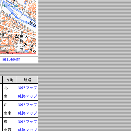
国土地理院
方角
経路
北
経路マップ
南
経路マップ
西
経路マップ
南東
経路マップ
東
経路マップ
南西
経路マップ