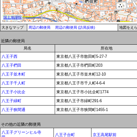
大きなマップ
周辺の郵便局
周辺の郵便局 (訪局反映)
地図をえ
近隣の郵便局
局名
所在地
八王子西
東京都八王子市散田町5-27-7
八王子椚田
東京都八王子市椚田町203
八王子並木町
東京都八王子市並木町12-10
八王子千人町
東京都八王子市千人町4-6-4
八王子小比企
東京都八王子市小比企町1774
八王子緑町
東京都八王子市緑町291-6
八王子狭間通
東京都八王子市狭間町1455-1
その他の近隣の郵便局
八王子グリーンヒル寺
八王子台町
京王高尾駅前