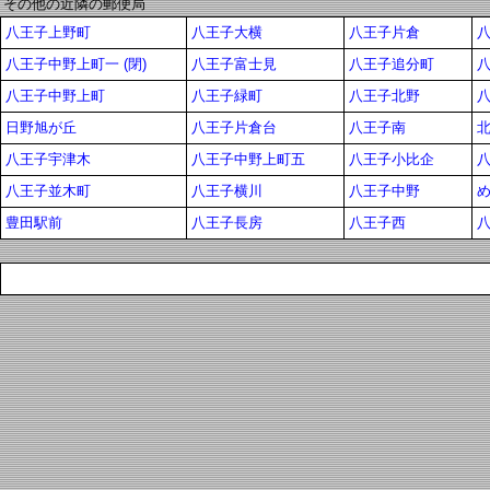
その他の近隣の郵便局
八王子上野町
八王子大横
八王子片倉
八
八王子中野上町一 (閉)
八王子富士見
八王子追分町
八王子中野上町
八王子緑町
八王子北野
日野旭が丘
八王子片倉台
八王子南
八王子宇津木
八王子中野上町五
八王子小比企
八王子並木町
八王子横川
八王子中野
豊田駅前
八王子長房
八王子西