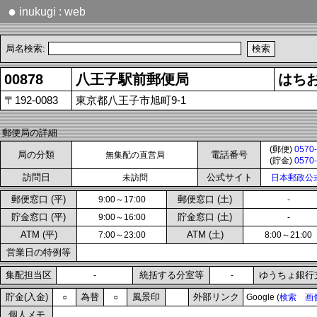
●
inukugi : web
局名検索:
00878
八王子駅前郵便局
はち
〒192-0083
東京都八王子市旭町9-1
郵便局の詳細
(郵便)
0570-
局の分類
電話番号
無集配の直営局
(貯金)
0570-
訪問日
公式サイト
未訪問
日本郵政公
郵便窓口 (平)
郵便窓口 (土)
9:00～17:00
-
貯金窓口 (平)
貯金窓口 (土)
9:00～16:00
-
ATM (平)
ATM (土)
7:00～23:00
8:00～21:00
営業日の特例等
集配担当区
統括する分室等
ゆうちょ銀行
-
-
貯金(入金)
為替
風景印
外部リンク
○
○
Google (
検索
画
個人メモ