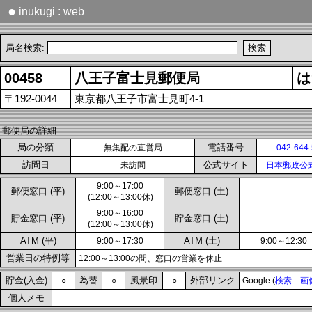
●
inukugi : web
局名検索:
00458
八王子富士見郵便局
は
〒192-0044
東京都八王子市富士見町4-1
郵便局の詳細
局の分類
電話番号
無集配の直営局
042-644
訪問日
公式サイト
未訪問
日本郵政公
9:00～17:00
郵便窓口 (平)
郵便窓口 (土)
-
(12:00～13:00休)
9:00～16:00
貯金窓口 (平)
貯金窓口 (土)
-
(12:00～13:00休)
ATM (平)
ATM (土)
9:00～17:30
9:00～12:30
営業日の特例等
12:00～13:00の間、窓口の営業を休止
貯金(入金)
為替
風景印
外部リンク
○
○
○
Google (
検索
画
個人メモ