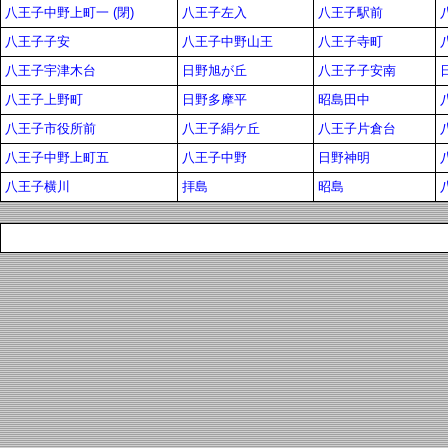
八王子中野上町一 (閉)
八王子左入
八王子駅前
八王子子安
八王子中野山王
八王子寺町
八王子宇津木台
日野旭が丘
八王子子安南
八王子上野町
日野多摩平
昭島田中
八王子市役所前
八王子絹ケ丘
八王子片倉台
八王子中野上町五
八王子中野
日野神明
八王子横川
拝島
昭島