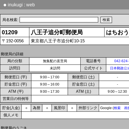
●
inukugi : web
局名検索:
01209
八王子追分町郵便局
はちおう
〒192-0056
東京都八王子市追分町10-15
郵便局の詳細
局の分類
電話番号
無集配の直営局
042-624
訪問日
公式サイト
未訪問
日本郵政公
郵便窓口 (平)
郵便窓口 (土)
9:00～17:00
-
貯金窓口 (平)
貯金窓口 (土)
9:00～16:00
-
ATM (平)
ATM (土)
9:00～17:30
9:00～12:30
営業日の特例等
貯金(入金)
為替
風景印
外部リンク
○
○
○
Google (
検索
画
個人メモ
郵便局のうごき