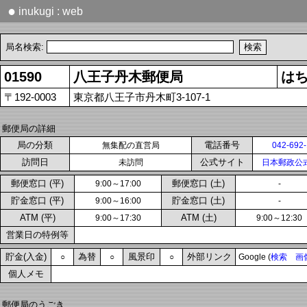
●
inukugi : web
局名検索:
01590
八王子丹木郵便局
は
〒192-0003
東京都八王子市丹木町3-107-1
郵便局の詳細
局の分類
電話番号
無集配の直営局
042-692
訪問日
公式サイト
未訪問
日本郵政公
郵便窓口 (平)
郵便窓口 (土)
9:00～17:00
-
貯金窓口 (平)
貯金窓口 (土)
9:00～16:00
-
ATM (平)
ATM (土)
9:00～17:30
9:00～12:30
営業日の特例等
貯金(入金)
為替
風景印
外部リンク
○
○
○
Google (
検索
画
個人メモ
郵便局のうごき