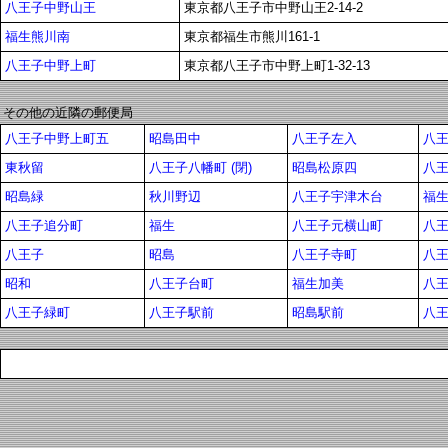
八王子中野山王
東京都八王子市中野山王2-14-2
福生熊川南
東京都福生市熊川161-1
八王子中野上町
東京都八王子市中野上町1-32-13
その他の近隣の郵便局
八王子中野上町五
昭島田中
八王子左入
八王
東秋留
八王子八幡町 (閉)
昭島松原四
八
昭島緑
秋川野辺
八王子宇津木台
福
八王子追分町
福生
八王子元横山町
八
八王子
昭島
八王子寺町
八
昭和
八王子台町
福生加美
八
八王子緑町
八王子駅前
昭島駅前
八