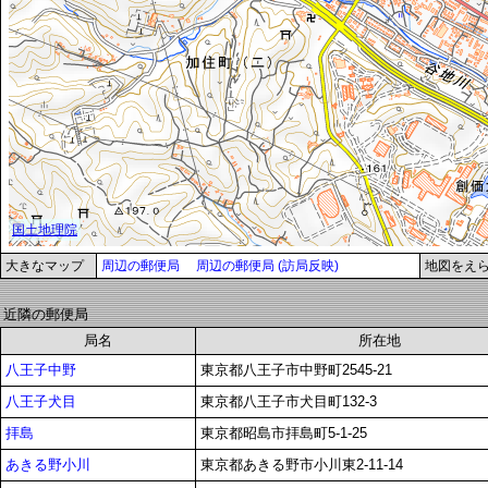
大きなマップ
周辺の郵便局
周辺の郵便局 (訪局反映)
地図をえ
近隣の郵便局
局名
所在地
八王子中野
東京都八王子市中野町2545-21
八王子犬目
東京都八王子市犬目町132-3
拝島
東京都昭島市拝島町5-1-25
あきる野小川
東京都あきる野市小川東2-11-14