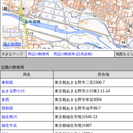
大きなマップ
周辺の郵便局
周辺の郵便局 (訪局反映)
地図をえ
近隣の郵便局
局名
所在地
東秋留
東京都あきる野市二宮2306-7
あきる野小川
東京都あきる野市小川東2-11-14
多西
東京都あきる野市草花3059
西秋留
東京都あきる野市油平99-7
福生熊川
東京都福生市熊川545-13
福生牛浜
東京都福生市熊川987