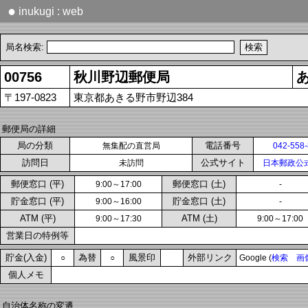
●
inukugi : web
局名検索:
00756
秋川野辺郵便局
〒197-0823
東京都あきる野市野辺384
郵便局の詳細
局の分類
電話番号
無集配の直営局
042-558
訪問日
公式サイト
未訪問
日本郵政公
郵便窓口 (平)
郵便窓口 (土)
9:00～17:00
-
貯金窓口 (平)
貯金窓口 (土)
9:00～16:00
-
ATM (平)
ATM (土)
9:00～17:30
9:00～17:00
営業日の特例等
貯金(入金)
為替
風景印
外部リンク
○
○
Google (
検索
画
個人メモ
自治体名称の変遷