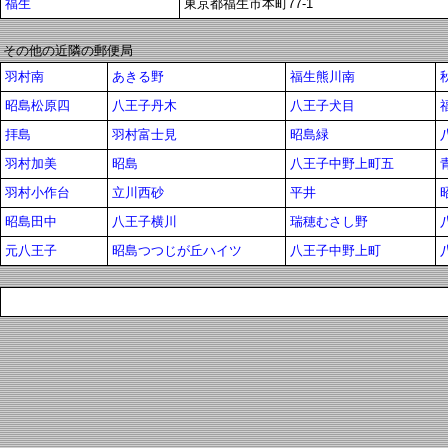
福生
東京都福生市本町77-1
その他の近隣の郵便局
羽村南
あきる野
福生熊川南
昭島松原四
八王子丹木
八王子犬目
拝島
羽村富士見
昭島緑
羽村加美
昭島
八王子中野上町五
羽村小作台
立川西砂
平井
昭島田中
八王子横川
瑞穂むさし野
元八王子
昭島つつじが丘ハイツ
八王子中野上町