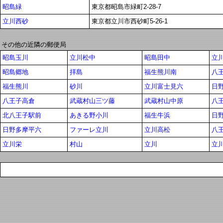
昭島緑
東京都昭島市緑町2-28-7
立川西砂
東京都立川市西砂町5-26-1
その他の近隣の郵便局
昭島玉川
立川松中
昭島田中
立
昭島郷地
拝島
福生熊川南
八
福生熊川
砂川
立川富士見六
日
八王子高倉
武蔵村山三ツ藤
武蔵村山中原
八
北八王子駅前
あきる野小川
福生牛浜
日
日野多摩平六
ファーレ立川
立川高松
八
立川栄
村山
立川
立