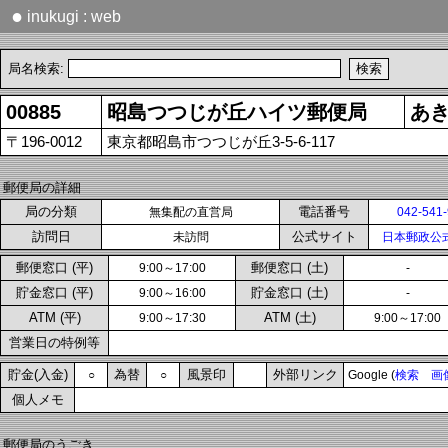
●
inukugi : web
局名検索:
00885
昭島つつじが丘ハイツ郵便局
あ
〒196-0012
東京都昭島市つつじが丘3-5-6-117
郵便局の詳細
局の分類
電話番号
無集配の直営局
042-541
訪問日
公式サイト
未訪問
日本郵政公
郵便窓口 (平)
郵便窓口 (土)
9:00～17:00
-
貯金窓口 (平)
貯金窓口 (土)
9:00～16:00
-
ATM (平)
ATM (土)
9:00～17:30
9:00～17:00
営業日の特例等
貯金(入金)
為替
風景印
外部リンク
○
○
Google (
検索
画
個人メモ
郵便局のうごき