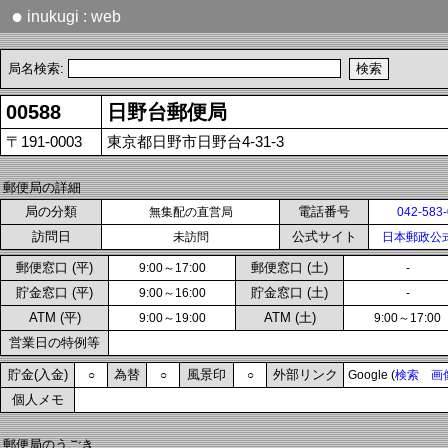
●
inukugi : web
局名検索:
00588
日野台郵便局
〒191-0003
東京都日野市日野台4-31-3
郵便局の詳細
局の分類
電話番号
無集配の直営局
042-583
訪問日
公式サイト
未訪問
日本郵政公
郵便窓口 (平)
郵便窓口 (土)
9:00～17:00
-
貯金窓口 (平)
貯金窓口 (土)
9:00～16:00
-
ATM (平)
ATM (土)
9:00～19:00
9:00～17:00
営業日の特例等
貯金(入金)
為替
風景印
外部リンク
○
○
○
Google (
検索
画
個人メモ
郵便局のうごき