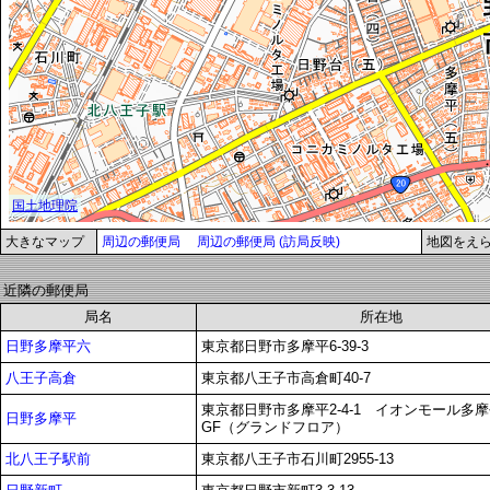
大きなマップ
周辺の郵便局
周辺の郵便局 (訪局反映)
地図をえ
近隣の郵便局
局名
所在地
日野多摩平六
東京都日野市多摩平6-39-3
八王子高倉
東京都八王子市高倉町40-7
東京都日野市多摩平2-4-1 イオンモール多
日野多摩平
GF（グランドフロア）
北八王子駅前
東京都八王子市石川町2955-13