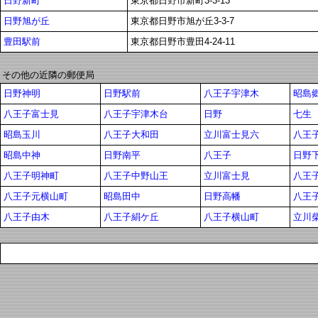
日野新町
東京都日野市新町3-3-13
日野旭が丘
東京都日野市旭が丘3-3-7
豊田駅前
東京都日野市豊田4-24-11
その他の近隣の郵便局
日野神明
日野駅前
八王子宇津木
昭島
八王子富士見
八王子宇津木台
日野
七生
昭島玉川
八王子大和田
立川富士見六
八王
昭島中神
日野南平
八王子
日野
八王子明神町
八王子中野山王
立川富士見
八王
八王子元横山町
昭島田中
日野高幡
八王
八王子由木
八王子絹ケ丘
八王子横山町
立川