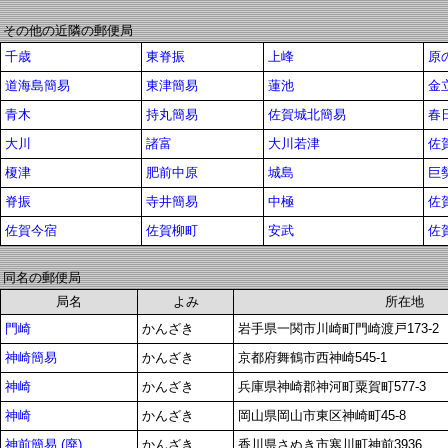
その他の近隣の郵便局
千歳
東脊振
上峰
原
道海島簡易
東津簡易
蓮池
金
青木
持丸簡易
佐賀城北簡易
春
大川
諸富
大川若津
佐
榎津
肥前中原
城島
巨
脊振
寺井簡易
中極
佐
佐賀今宿
佐賀柳町
安武
佐
同名の郵便局
局名
よみ
所在地
門崎
かんざき
岩手県一関市川崎町門崎渡戸173-2
神崎簡易
かんざき
京都府舞鶴市西神崎545-1
神崎
かんざき
兵庫県神崎郡神河町粟賀町577-3
神崎
かんざき
岡山県岡山市東区神崎町45-8
神前簡易 (廃)
かんざき
香川県さぬき市寒川町神前3936