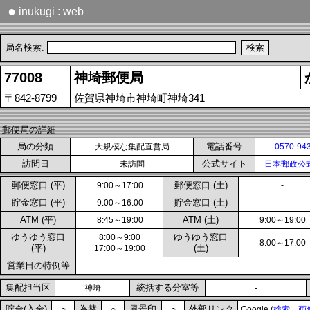
●
inukugi : web
局名検索:
77008
神埼郵便局
〒842-8799
佐賀県神埼市神埼町神埼341
郵便局の詳細
局の分類
電話番号
大規模な集配直営局
0570-94
訪問日
公式サイト
未訪問
日本郵政公
郵便窓口 (平)
郵便窓口 (土)
9:00～17:00
-
貯金窓口 (平)
貯金窓口 (土)
9:00～16:00
-
ATM (平)
ATM (土)
8:45～19:00
9:00～19:00
ゆうゆう窓口
ゆうゆう窓口
8:00～9:00
8:00～17:00
(平)
(土)
17:00～19:00
営業日の特例等
集配担当区
統括する分室等
神埼
-
貯金(入金)
為替
風景印
外部リンク
○
○
○
Google (
検索
画