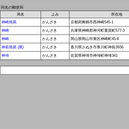
同名の郵便局
局名
よみ
所在地
神崎簡易
かんざき
京都府舞鶴市西神崎545-1
神崎
かんざき
兵庫県神崎郡神河町粟賀町577-3
神崎
かんざき
岡山県岡山市東区神崎町45-8
神前簡易 (廃)
かんざき
香川県さぬき市寒川町神前3936
神埼
かんざき
佐賀県神埼市神埼町神埼341