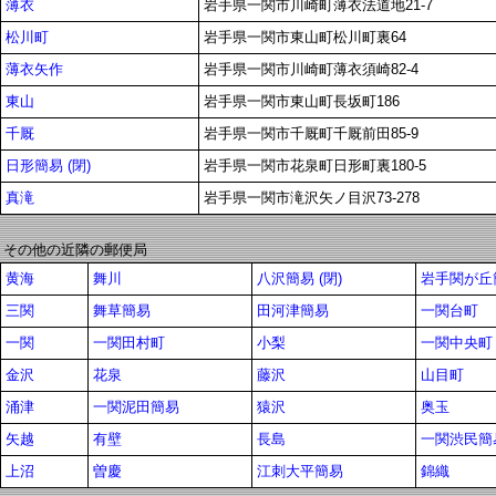
薄衣
岩手県一関市川崎町薄衣法道地21-7
松川町
岩手県一関市東山町松川町裏64
薄衣矢作
岩手県一関市川崎町薄衣須崎82-4
東山
岩手県一関市東山町長坂町186
千厩
岩手県一関市千厩町千厩前田85-9
日形簡易 (閉)
岩手県一関市花泉町日形町裏180-5
真滝
岩手県一関市滝沢矢ノ目沢73-278
その他の近隣の郵便局
黄海
舞川
八沢簡易 (閉)
岩手関が丘
三関
舞草簡易
田河津簡易
一関台町
一関
一関田村町
小梨
一関中央町
金沢
花泉
藤沢
山目町
涌津
一関泥田簡易
猿沢
奥玉
矢越
有壁
長島
一関渋民簡
上沼
曽慶
江刺大平簡易
錦織