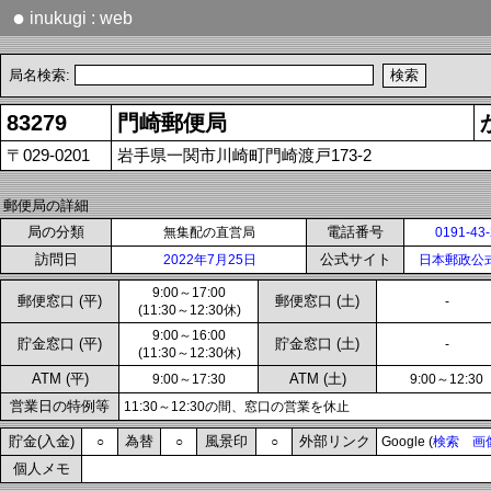
●
inukugi : web
局名検索:
83279
門崎郵便局
〒029-0201
岩手県一関市川崎町門崎渡戸173-2
郵便局の詳細
局の分類
電話番号
無集配の直営局
0191-43
訪問日
公式サイト
2022年7月25日
日本郵政公
9:00～17:00
郵便窓口 (平)
郵便窓口 (土)
-
(11:30～12:30休)
9:00～16:00
貯金窓口 (平)
貯金窓口 (土)
-
(11:30～12:30休)
ATM (平)
ATM (土)
9:00～17:30
9:00～12:30
営業日の特例等
11:30～12:30の間、窓口の営業を休止
貯金(入金)
為替
風景印
外部リンク
○
○
○
Google (
検索
画
個人メモ