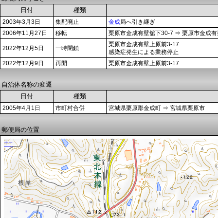
日付
種類
2003年3月3日
集配廃止
金成
局へ引き継ぎ
2006年11月27日
移転
栗原市金成有壁舘下30-7 ⇒ 栗原市金成有
栗原市金成有壁上原前3-17
2022年12月5日
一時閉鎖
感染症発生による業務停止
2022年12月9日
再開
栗原市金成有壁上原前3-17
自治体名称の変遷
日付
種類
2005年4月1日
市町村合併
宮城県栗原郡金成町 ⇒ 宮城県栗原市
郵便局の位置