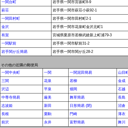
一関台町
岩手県一関市宮坂町8-9
萩荘
岩手県一関市萩荘小萩92-1
一関田村町
岩手県一関市田村町2-1
金沢
岩手県一関市花泉町金沢北町1
有賀
宮城県栗原市若柳武鎗新上町浦79-3
一関駅前
岩手県一関市駅前31-2
岩手関が丘簡易
岩手県一関市関が丘28-2
その他の近隣の郵便局
一関中央町
一関
一関泥田簡易
山目
三関
花泉
若柳
金成
沢辺
平泉
畑岡
石越
中尊寺簡易
厳美
舞草簡易
長島
志波姫
新田
日形簡易 (閉)
沼倉
長根
栗駒
門崎
薄衣
前沢
永井
富野簡易
舞川