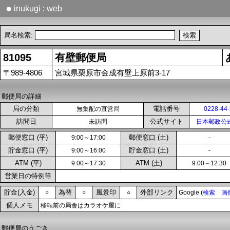
●
inukugi : web
局名検索:
81095
有壁郵便局
〒989-4806
宮城県栗原市金成有壁上原前3-17
郵便局の詳細
局の分類
電話番号
無集配の直営局
0228-44
訪問日
公式サイト
未訪問
日本郵政公
郵便窓口 (平)
郵便窓口 (土)
9:00～17:00
-
貯金窓口 (平)
貯金窓口 (土)
9:00～16:00
-
ATM (平)
ATM (土)
9:00～17:30
9:00～12:30
営業日の特例等
貯金(入金)
為替
風景印
外部リンク
○
○
○
Google (
検索
画
個人メモ
移転前の局舎はカラオケ屋に
郵便局のうごき