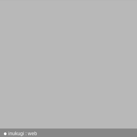
●
inukugi : web