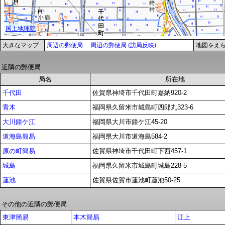
大きなマップ
周辺の郵便局
周辺の郵便局 (訪局反映)
地図をえ
近隣の郵便局
局名
所在地
千代田
佐賀県神埼市千代田町嘉納920-2
青木
福岡県久留米市城島町四郎丸323-6
大川鐘ケ江
福岡県大川市鐘ケ江45-20
道海島簡易
福岡県大川市道海島584-2
原の町簡易
佐賀県神埼市千代田町下西457-1
城島
福岡県久留米市城島町城島228-5
蓮池
佐賀県佐賀市蓮池町蓮池50-25
その他の近隣の郵便局
東津簡易
本木簡易
江上