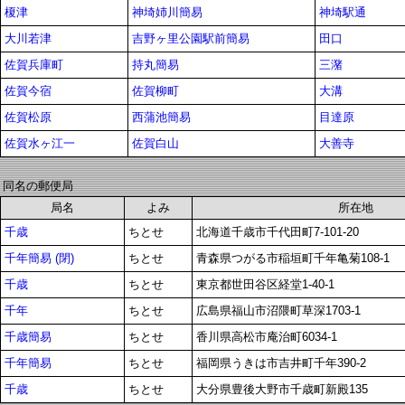
榎津
神埼姉川簡易
神埼駅通
大川若津
吉野ヶ里公園駅前簡易
田口
佐賀兵庫町
持丸簡易
三潴
佐賀今宿
佐賀柳町
大溝
佐賀松原
西蒲池簡易
目達原
佐賀水ヶ江一
佐賀白山
大善寺
同名の郵便局
局名
よみ
所在地
千歳
ちとせ
北海道千歳市千代田町7-101-20
千年簡易 (閉)
ちとせ
青森県つがる市稲垣町千年亀菊108-1
千歳
ちとせ
東京都世田谷区経堂1-40-1
千年
ちとせ
広島県福山市沼隈町草深1703-1
千歳簡易
ちとせ
香川県高松市庵治町6034-1
千年簡易
ちとせ
福岡県うきは市吉井町千年390-2
千歳
ちとせ
大分県豊後大野市千歳町新殿135