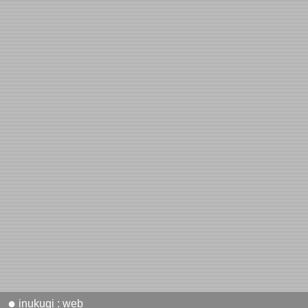
●
inukugi : web