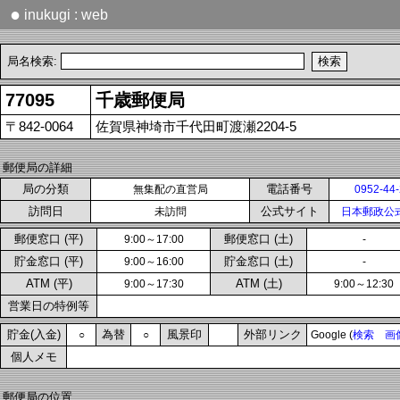
●
inukugi : web
局名検索:
77095
千歳郵便局
〒842-0064
佐賀県神埼市千代田町渡瀬2204-5
郵便局の詳細
局の分類
電話番号
無集配の直営局
0952-44
訪問日
公式サイト
未訪問
日本郵政公
郵便窓口 (平)
郵便窓口 (土)
9:00～17:00
-
貯金窓口 (平)
貯金窓口 (土)
9:00～16:00
-
ATM (平)
ATM (土)
9:00～17:30
9:00～12:30
営業日の特例等
貯金(入金)
為替
風景印
外部リンク
○
○
Google (
検索
画
個人メモ
郵便局の位置