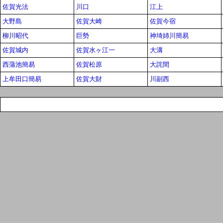
佐賀光法
川口
江上
大野島
佐賀大崎
佐賀今宿
柳川昭代
巨勢
神埼姉川簡易
佐賀城内
佐賀水ヶ江一
大溝
西蒲池簡易
佐賀松原
大詫間
上牟田口簡易
佐賀大財
川副西