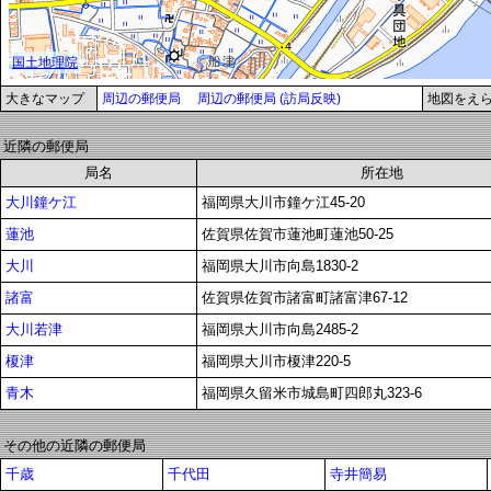
大きなマップ
周辺の郵便局
周辺の郵便局 (訪局反映)
地図をえ
近隣の郵便局
局名
所在地
大川鐘ケ江
福岡県大川市鐘ケ江45-20
蓮池
佐賀県佐賀市蓮池町蓮池50-25
大川
福岡県大川市向島1830-2
諸富
佐賀県佐賀市諸富町諸富津67-12
大川若津
福岡県大川市向島2485-2
榎津
福岡県大川市榎津220-5
青木
福岡県久留米市城島町四郎丸323-6
その他の近隣の郵便局
千歳
千代田
寺井簡易