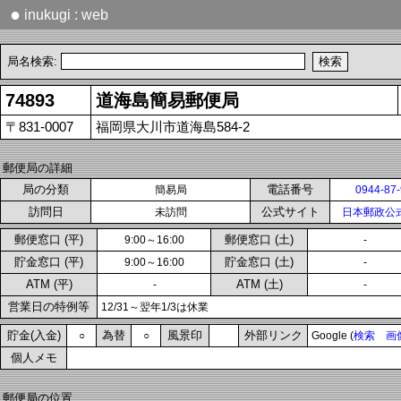
●
inukugi : web
局名検索:
74893
道海島簡易郵便局
〒831-0007
福岡県大川市道海島584-2
郵便局の詳細
局の分類
電話番号
簡易局
0944-87
訪問日
公式サイト
未訪問
日本郵政公
郵便窓口 (平)
郵便窓口 (土)
9:00～16:00
-
貯金窓口 (平)
貯金窓口 (土)
9:00～16:00
-
ATM (平)
ATM (土)
-
-
営業日の特例等
12/31～翌年1/3は休業
貯金(入金)
為替
風景印
外部リンク
○
○
Google (
検索
画
個人メモ
郵便局の位置