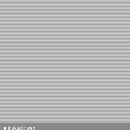
●
inukugi : web