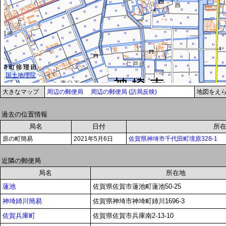
大きなマップ
周辺の郵便局
周辺の郵便局 (訪局反映)
地図をえ
過去の位置情報
局名
日付
所
原の町簡易
2021年5月6日
佐賀県神埼市千代田町境原328-1
近隣の郵便局
局名
所在地
蓮池
佐賀県佐賀市蓮池町蓮池50-25
神埼姉川簡易
佐賀県神埼市神埼町姉川1696-3
佐賀兵庫町
佐賀県佐賀市兵庫南2-13-10