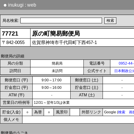
●
inukugi : web
局名検索:
77721
原の町簡易郵便局
〒842-0055
佐賀県神埼市千代田町下西457-1
郵便局の詳細
局の分類
電話番号
簡易局
0952-44
訪問日
公式サイト
未訪問
日本郵政公
郵便窓口 (平)
郵便窓口 (土)
9:00～17:00
-
貯金窓口 (平)
貯金窓口 (土)
9:00～16:00
-
ATM (平)
ATM (土)
-
-
営業日の特例等
12/31～翌年1/3は休業
貯金(入金)
為替
風景印
外部リンク
○
○
Google (
検索
画
個人メモ
郵便局のうごき