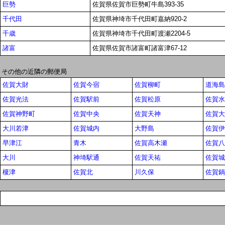
巨勢
佐賀県佐賀市巨勢町牛島393-35
千代田
佐賀県神埼市千代田町嘉納920-2
千歳
佐賀県神埼市千代田町渡瀬2204-5
諸富
佐賀県佐賀市諸富町諸富津67-12
その他の近隣の郵便局
佐賀大財
佐賀今宿
佐賀柳町
道海島
佐賀光法
佐賀駅前
佐賀松原
佐賀水
佐賀神野町
佐賀中央
佐賀天神
佐賀大
大川若津
佐賀城内
大野島
佐賀伊
早津江
青木
佐賀高木瀬
佐賀八
大川
神埼駅通
佐賀天祐
佐賀城
榎津
佐賀北
川久保
佐賀鍋