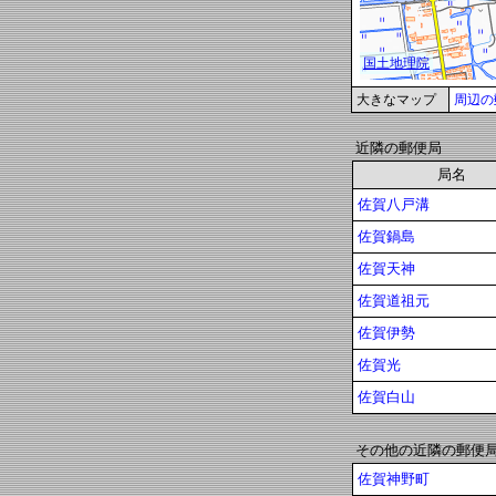
大きなマップ
周辺の
近隣の郵便局
局名
佐賀八戸溝
佐賀鍋島
佐賀天神
佐賀道祖元
佐賀伊勢
佐賀光
佐賀白山
その他の近隣の郵便
佐賀神野町