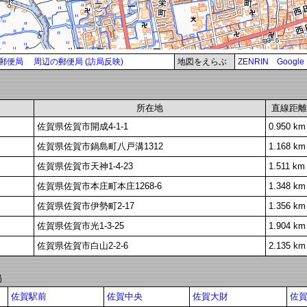
郵便局
周辺の郵便局 (訪局反映)
地図をえらぶ
ZENRIN
Google
所在地
直線距離
佐賀県佐賀市開成4-1-1
0.950 km
佐賀県佐賀市鍋島町八戸溝1312
1.168 km
佐賀県佐賀市天神1-4-23
1.511 km
佐賀県佐賀市本庄町本庄1268-6
1.348 km
佐賀県佐賀市伊勢町2-17
1.356 km
佐賀県佐賀市光1-3-25
1.904 km
佐賀県佐賀市白山2-2-6
2.135 km
局
佐賀駅前
佐賀中央
佐賀大財
佐