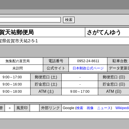
賀天祐郵便局
さがてんゆう
賀県佐賀市天祐2-5-1
電話番号
駐車台数
無集配の直営局
0952-24-8611
公式サイト
データ更新
未訪問
日本郵政公式ページ
郵便窓口 (土)
郵便窓口 (日)
9:00～17:00
-
貯金窓口 (土)
貯金窓口 (日)
9:00～16:00
-
ATM (土)
ATM (日)
9:00～18:00
9:00～17:00
替
風景印
外部リンク
○
Google (
検索
画像
ニュース
)
Wikiped