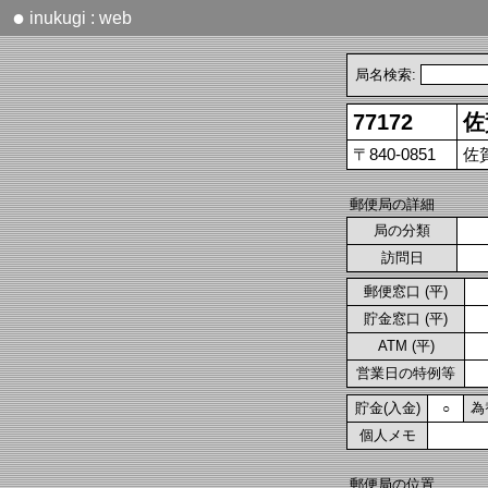
●
inukugi : web
局名検索:
77172
佐
〒840-0851
佐
郵便局の詳細
局の分類
訪問日
郵便窓口 (平)
貯金窓口 (平)
ATM (平)
営業日の特例等
貯金(入金)
為
○
個人メモ
郵便局の位置