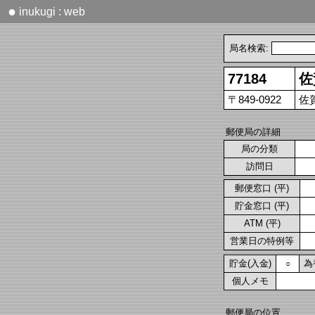
●
inukugi : web
局名検索:
77184
佐
〒849-0922
佐
郵便局の詳細
局の分類
訪問日
郵便窓口 (平)
貯金窓口 (平)
ATM (平)
営業日の特例等
貯金(入金)
為
○
個人メモ
郵便局の位置