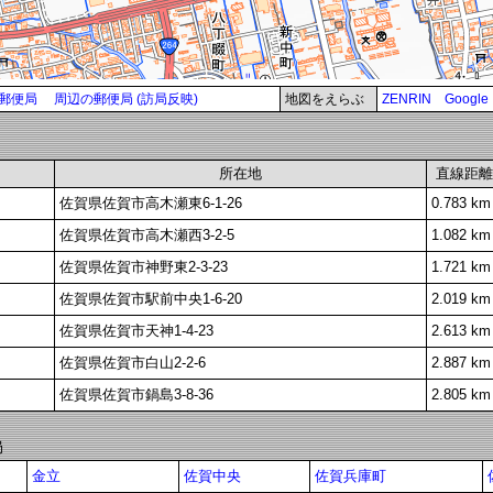
郵便局
周辺の郵便局 (訪局反映)
地図をえらぶ
ZENRIN
Google
所在地
直線距離
佐賀県佐賀市高木瀬東6-1-26
0.783 km
佐賀県佐賀市高木瀬西3-2-5
1.082 km
佐賀県佐賀市神野東2-3-23
1.721 km
佐賀県佐賀市駅前中央1-6-20
2.019 km
佐賀県佐賀市天神1-4-23
2.613 km
佐賀県佐賀市白山2-2-6
2.887 km
佐賀県佐賀市鍋島3-8-36
2.805 km
局
金立
佐賀中央
佐賀兵庫町