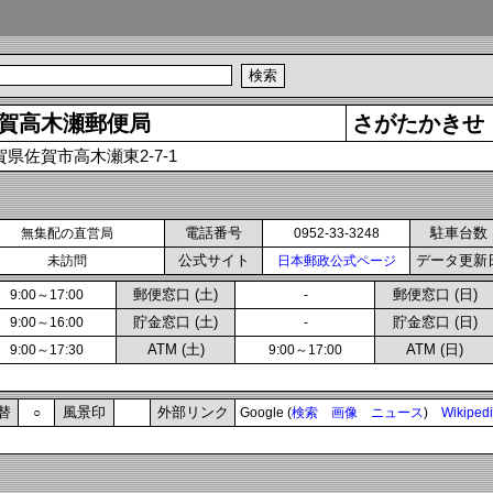
賀高木瀬郵便局
さがたかきせ
賀県佐賀市高木瀬東2-7-1
電話番号
駐車台数
無集配の直営局
0952-33-3248
公式サイト
データ更新
未訪問
日本郵政公式ページ
郵便窓口 (土)
郵便窓口 (日)
9:00～17:00
-
貯金窓口 (土)
貯金窓口 (日)
9:00～16:00
-
ATM (土)
ATM (日)
9:00～17:30
9:00～17:00
替
風景印
外部リンク
○
Google (
検索
画像
ニュース
)
Wikiped