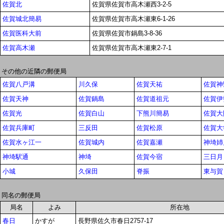
佐賀北
佐賀県佐賀市高木瀬西3-2-5
佐賀城北簡易
佐賀県佐賀市高木瀬東6-1-26
佐賀医科大前
佐賀県佐賀市鍋島3-8-36
佐賀高木瀬
佐賀県佐賀市高木瀬東2-7-1
その他の近隣の郵便局
佐賀八戸溝
川久保
佐賀天祐
佐賀神
佐賀天神
佐賀鍋島
佐賀道祖元
佐賀伊
佐賀光
佐賀白山
下熊川簡易
佐賀大
佐賀兵庫町
三反田
佐賀松原
佐賀大
佐賀水ヶ江一
佐賀城内
佐賀嘉瀬
神埼姉
神埼駅通
神埼
佐賀今宿
三日月
小城
久保田
脊振
東与賀
同名の郵便局
局名
よみ
所在地
春日
かすが
長野県佐久市春日2757-17