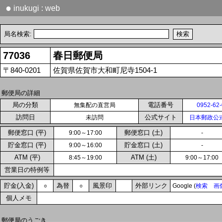
●
inukugi : web
局名検索:
77036
春日郵便局
〒840-0201
佐賀県佐賀市大和町尼寺1504-1
郵便局の詳細
局の分類
電話番号
無集配の直営局
0952-62
訪問日
公式サイト
未訪問
日本郵政公
郵便窓口 (平)
郵便窓口 (土)
9:00～17:00
-
貯金窓口 (平)
貯金窓口 (土)
9:00～16:00
-
ATM (平)
ATM (土)
8:45～19:00
9:00～17:00
営業日の特例等
貯金(入金)
為替
風景印
外部リンク
○
○
Google (
検索
画
個人メモ
郵便局のうごき