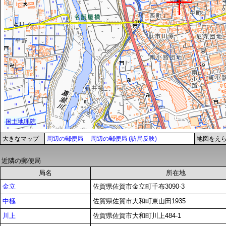
大きなマップ
周辺の郵便局
周辺の郵便局 (訪局反映)
地図をえ
近隣の郵便局
局名
所在地
金立
佐賀県佐賀市金立町千布3090-3
中極
佐賀県佐賀市大和町東山田1935
川上
佐賀県佐賀市大和町川上484-1