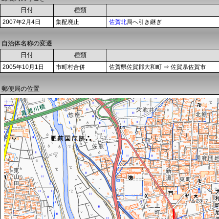
日付
種類
2007年2月4日
集配廃止
佐賀北
局へ引き継ぎ
自治体名称の変遷
日付
種類
2005年10月1日
市町村合併
佐賀県佐賀郡大和町 ⇒ 佐賀県佐賀市
郵便局の位置