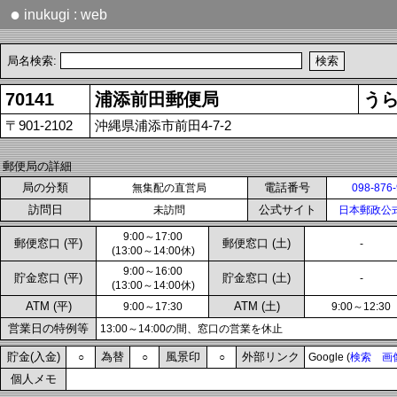
●
inukugi : web
局名検索:
70141
浦添前田郵便局
う
〒901-2102
沖縄県浦添市前田4-7-2
郵便局の詳細
局の分類
電話番号
無集配の直営局
098-876
訪問日
公式サイト
未訪問
日本郵政公
9:00～17:00
郵便窓口 (平)
郵便窓口 (土)
-
(13:00～14:00休)
9:00～16:00
貯金窓口 (平)
貯金窓口 (土)
-
(13:00～14:00休)
ATM (平)
ATM (土)
9:00～17:30
9:00～12:30
営業日の特例等
13:00～14:00の間、窓口の営業を休止
貯金(入金)
為替
風景印
外部リンク
○
○
○
Google (
検索
画
個人メモ