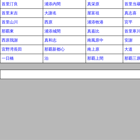
首里汀良
浦添内間
真栄原
首里当
首里末吉
大謝名
屋富祖
真志喜
首里山川
西原
浦添牧港
宮平
那覇東
浦添城間
真嘉比
首里寒
西原我謝
真和志
南風原中
安謝
宜野湾長田
那覇新都心
南上原
大道
一日橋
泊
那覇上間
那覇三