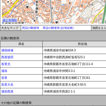
大きなマップ
周辺の郵便局
周辺の郵便局 (訪局反映)
地図をえ
近隣の郵便局
局名
所在地
浦添経塚
沖縄県浦添市経塚634-3
西原坂田
沖縄県中頭郡西原町翁長523-1
首里北
沖縄県那覇市首里石嶺町2丁目111-4
浦添
沖縄県浦添市仲間3-3-1
首里
沖縄県那覇市首里石嶺町1丁目161
首里大名
沖縄県那覇市首里大名町3-55-5
浦添西原
沖縄県浦添市西原2-1-1
その他の近隣の郵便局