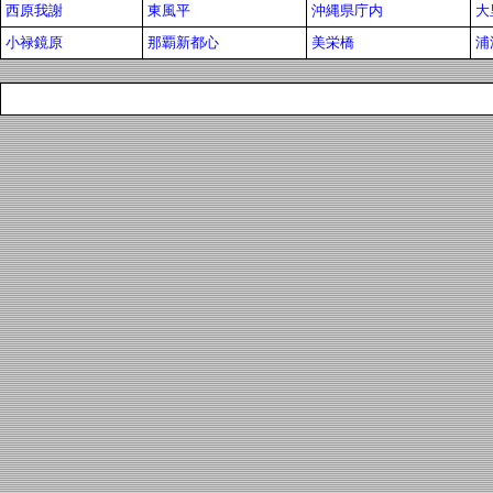
西原我謝
東風平
沖縄県庁内
大
小禄鏡原
那覇新都心
美栄橋
浦