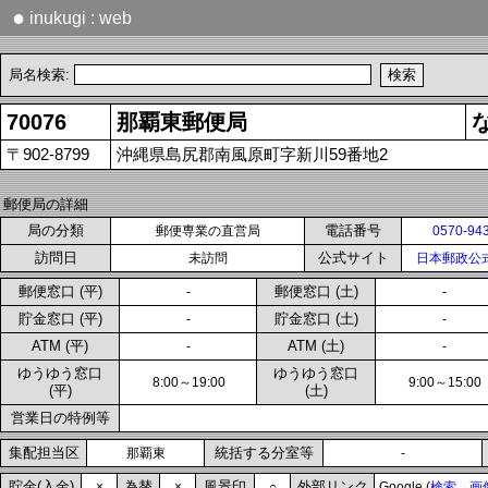
●
inukugi : web
局名検索:
70076
那覇東郵便局
〒902-8799
沖縄県島尻郡南風原町字新川59番地2
郵便局の詳細
局の分類
電話番号
郵便専業の直営局
0570-94
訪問日
公式サイト
未訪問
日本郵政公
郵便窓口 (平)
郵便窓口 (土)
-
-
貯金窓口 (平)
貯金窓口 (土)
-
-
ATM (平)
ATM (土)
-
-
ゆうゆう窓口
ゆうゆう窓口
8:00～19:00
9:00～15:00
(平)
(土)
営業日の特例等
集配担当区
統括する分室等
那覇東
-
貯金(入金)
為替
風景印
外部リンク
×
×
○
Google (
検索
画