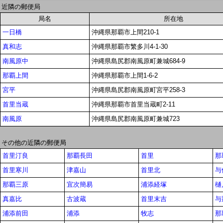
近隣の郵便局
局名
所在地
一日橋
沖縄県那覇市上間210-1
真和志
沖縄県那覇市繁多川4-1-30
南風原中
沖縄県島尻郡南風原町兼城684-9
那覇上間
沖縄県那覇市上間1-6-2
宮平
沖縄県島尻郡南風原町宮平258-3
首里当蔵
沖縄県那覇市首里当蔵町2-11
南風原
沖縄県島尻郡南風原町兼城723
その他の近隣の郵便局
首里汀良
那覇長田
首里
那
首里寒川
津嘉山
首里北
与
那覇三原
宜次簡易
浦添経塚
樋
真嘉比
古波蔵
首里末吉
与
浦添前田
浦添
牧志
那