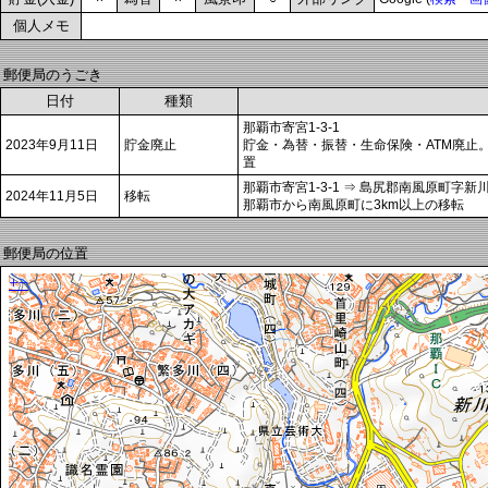
個人メモ
郵便局のうごき
日付
種類
那覇市寄宮1-3-1
2023年9月11日
貯金廃止
貯金・為替・振替・生命保険・ATM廃止
置
那覇市寄宮1-3-1 ⇒ 島尻郡南風原町字新川5
2024年11月5日
移転
那覇市から南風原町に3km以上の移転
郵便局の位置