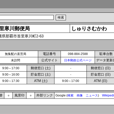
里寒川郵便局
しゅりさむかわ
縄県那覇市首里寒川町2-63
電話番号
駐車台数
無集配の直営局
098-884-2588
公式サイト
データ更新
未訪問
日本郵政公式ページ
郵便窓口 (土)
郵便窓口 (日)
9:00～17:00
-
貯金窓口 (土)
貯金窓口 (日)
9:00～16:00
-
ATM (土)
ATM (日)
9:00～17:30
9:00～17:00
替
風景印
外部リンク
○
○
Google (
検索
画像
ニュース
)
Wikiped