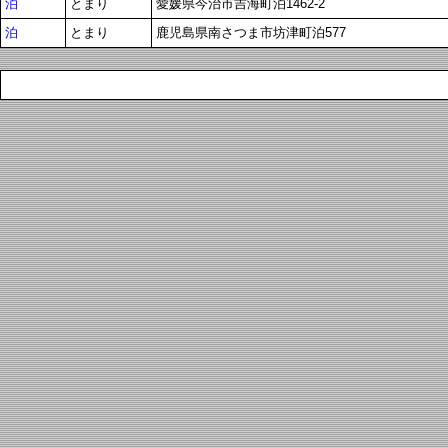
泊
とまり
愛媛県今治市吉海町泊1462-2
泊
とまり
鹿児島県南さつま市坊津町泊577