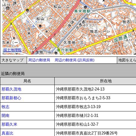
大きなマップ
周辺の郵便局
周辺の郵便局 (訪局反映)
地図をえ
近隣の郵便局
局名
所在地
那覇久茂地
沖縄県那覇市久茂地2-24-13
那覇新都心
沖縄県那覇市おもろまち2-5-33
牧志
沖縄県那覇市牧志3-13-19
開南
沖縄県那覇市樋川2-1-31
那覇久米
沖縄県那覇市松山1-32-7
真嘉比
沖縄県那覇市真嘉比2丁目29番26号