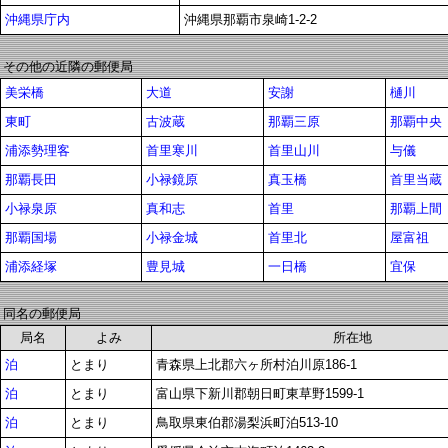
沖縄県庁内
沖縄県那覇市泉崎1-2-2
その他の近隣の郵便局
美栄橋
大道
安謝
樋川
東町
古波蔵
那覇三原
那覇中央
浦添勢理客
首里寒川
首里山川
与儀
那覇長田
小禄鏡原
真玉橋
首里当蔵
小禄泉原
真和志
首里
那覇上間
那覇国場
小禄金城
首里北
屋富祖
浦添経塚
豊見城
一日橋
宜保
同名の郵便局
局名
よみ
所在地
泊
とまり
青森県上北郡六ヶ所村泊川原186-1
泊
とまり
富山県下新川郡朝日町東草野1599-1
泊
とまり
鳥取県東伯郡湯梨浜町泊513-10