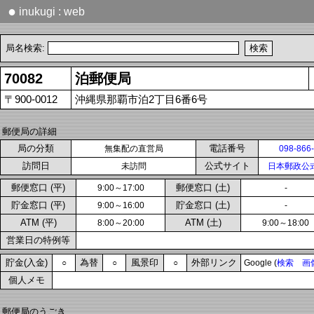
●
inukugi : web
局名検索:
70082
泊郵便局
〒900-0012
沖縄県那覇市泊2丁目6番6号
郵便局の詳細
局の分類
電話番号
無集配の直営局
098-866
訪問日
公式サイト
未訪問
日本郵政公
郵便窓口 (平)
郵便窓口 (土)
9:00～17:00
-
貯金窓口 (平)
貯金窓口 (土)
9:00～16:00
-
ATM (平)
ATM (土)
8:00～20:00
9:00～18:00
営業日の特例等
貯金(入金)
為替
風景印
外部リンク
○
○
○
Google (
検索
画
個人メモ
郵便局のうごき