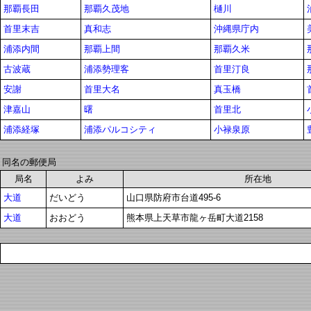
那覇長田
那覇久茂地
樋川
首里末吉
真和志
沖縄県庁内
浦添内間
那覇上間
那覇久米
古波蔵
浦添勢理客
首里汀良
安謝
首里大名
真玉橋
津嘉山
曙
首里北
浦添経塚
浦添パルコシティ
小禄泉原
同名の郵便局
局名
よみ
所在地
大道
だいどう
山口県防府市台道495-6
大道
おおどう
熊本県上天草市龍ヶ岳町大道2158