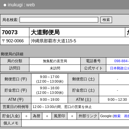
●
inukugi : web
局名検索:
70073
大道郵便局
〒902-0066
沖縄県那覇市大道115-5
郵便局の詳細
局の分類
電話番号
無集配の直営局
098-884
訪問日
公式サイト
未訪問
日本郵政公
9:00～17:00
郵便窓口 (平)
郵便窓口 (土)
-
(12:00～13:00休)
9:00～16:00
貯金窓口 (平)
貯金窓口 (土)
-
(12:00～13:00休)
ATM (平)
ATM (土)
9:00～19:00
9:00～12:30
営業日の特例等
12:00～13:00の間、窓口の営業を休止
貯金(入金)
為替
風景印
外部リンク
○
○
○
Google (
検索
画
個人メモ